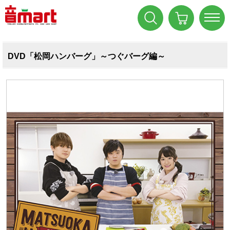
DVD「松岡ハンバーグ」～つぐバーグ編～