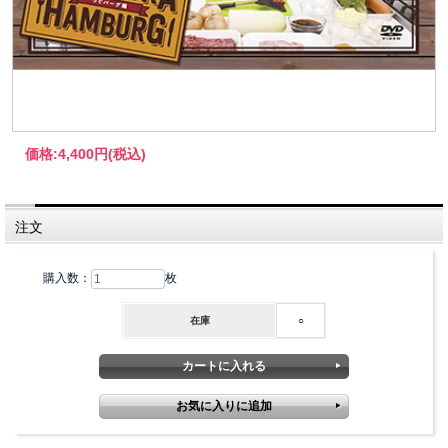
価格:
4,400円
(税込)
注文
購入数：
枚
在庫
○