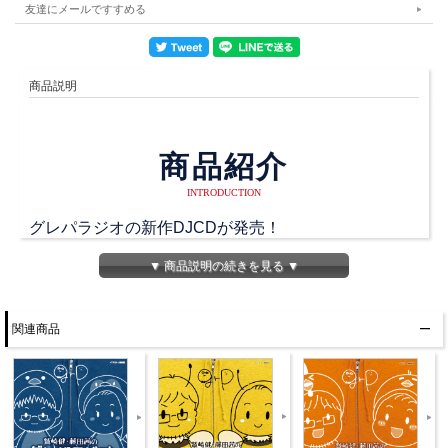
友達にメールですすめる
商品説明
商品紹介
INTRODUCTION
グレパラジオの新作DJCDが発売！
新規録りおろしラジオが2枚組になっています。
▼ 商品説明の続きを見る ▼
DISC1ではグレパラジオとして2人の録りおろしラジ
オ
関連商品
DISC2ではグレパラジオPとしてゲストに釘宮理恵さ
んをおよびした録りおろしラジオを収録！
ジャケットは藤田さんが描いたオリジナルイラストを
使用！