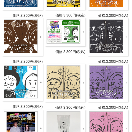
商品詳細
価格:3,300円(税込)
価格:3,300円(税込)
価格:3,300円(税込)
DETAIL
発売日
2021年1月9日(土)
パーソ
価格:3,300円(税込)
ナリテ
鷲崎健、藤田茜
価格:3,300円(税込)
価格:3,300円(税込)
ィ
新規録
りおろ
釘宮理恵
しゲス
ト
価格:3,300円(税込)
価格:3,300円(税込)
価格:3,300円(税込)
CD2枚組
DISC1：[オーディオCD] 新規録りお
ろしラジオを収録「DJCD「鷲崎