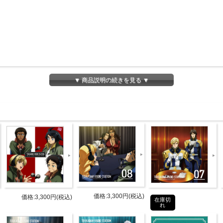
▼ 商品説明の続きを見る ▼
特典情報
SPECIAL
めご了承下さい。
価格:3,300円(税込)
価格:3,300円(税込)
在庫切
れ