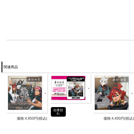
関連商品
描きおろしジャケット使用のポストカード
在庫切
れ
※特典は無くなり次第終了となります。予
価格:4,950円(税込)
価格:4,400円(税込)