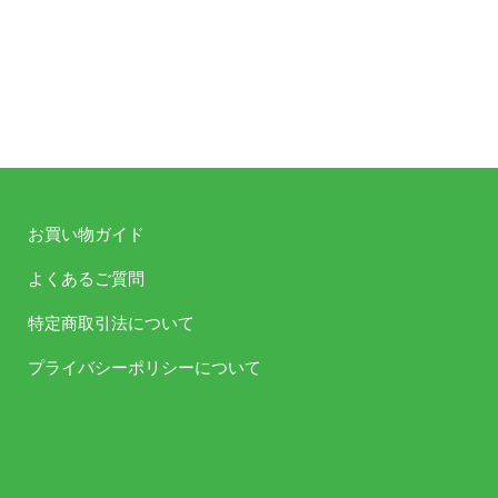
お買い物ガイド
よくあるご質問
特定商取引法について
プライバシーポリシーについて
TVアニメ『機動戦士ガンダム 鉄血のオルフェンズ』のラジオ
三日月・オーガス役の河西健吾さんとクーデリア・藍那・
DISC1にはガエリオ・ボードウィン役の松風雅也さん
る、最後のギャララジです！