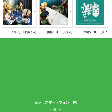
価格:3,300円(税込)
価格:3,300円(税込)
価格:2,200円(税込)
商品紹介
INTRODUCTION
番組「鉄華団放送局」のラジオCD Vol.9が発売！
バーンスタイン役の寺崎裕香さんの2人でお届けしています！
とアイン・ダルトン役の内田雄馬さんをお迎えした新規録りおろ
表示：スマートフォン｜
PC
(C)音mart