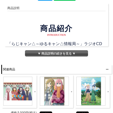
商品説明
商品紹介
INTRODUCTION
「らじキャン△～ゆるキャン△情報局～」ラジオCD
第１巻が発売決定!!
▼ 商品説明の続きを見る ▼
各務原なでしこ役の花守ゆみりさんがお届けしている
TVアニメ「ゆるキャン△」を盛り上げるラジオ番組
関連商品
「らじキャン△～ゆるキャン△情報局～」!
新規録りおろしラジオでは、なでしこ達が通う本栖高
校のモデル「旧下部小学校・中学校跡」からお届け♪
ラジオアーカイブには、
2018年6月10日（日）開催『らじキャン△～ゆるキャ
価格:5,500円(税込)