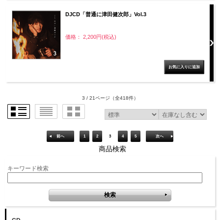
DJCD「普通に津田健次郎」Vol.3
価格： 2,200円(税込)
3 / 21ページ
（全418件）
前へ
1
2
3
4
5
次へ
商品検索
キーワード検索