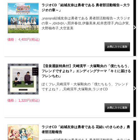
ラジオCD「結城友奈は勇者である 勇者部活動報告～大ラ
ジオの章～」
,yuyuyu結城友奈は勇者である 勇者部活動報告～大ラジオ
の章～,ゆゆゆい,照井春佳,伊藤美来,松井恵理子,内山夕実,
大野柚布子,大空直美
価格： 4,400円(税込)
【音泉通販特典付】天崎滉平・大塚剛央の「僕たちもう、
フレンドですよね？」エンディングテーマ「キミに届ける
フレンちわ」
ぼくフレ,天崎滉平・大塚剛央の「僕たちもう、フレンド
ですよね？」,天崎滉平,大塚剛央,ラジオCD
価格： 1,320円(税込)
ラジオCD「結城友奈は勇者である 花結いのきらめき」勇
者部活動報告