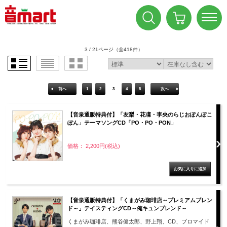
3 / 21ページ
（全418件）
前へ
1
2
3
4
5
次へ
【音泉通販特典付】「友梨・花凜・李央のらじおぽんぽこ
ぽん」テーマソングCD「PO・PO・PON」
価格： 2,200円(税込)
【音泉通販特典付】「くまがみ珈琲店～プレミアムブレン
ド～」テイスティングCD～俺キュンブレンド～
くまがみ珈琲店、熊谷健太郎、野上翔、CD、ブロマイド