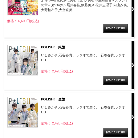
,yuyuyu結城友奈は勇者である 勇者部活動報告～大ラジオ
の章～,ゆゆゆい,照井春佳,伊藤美来,松井恵理子,内山夕実,
大野柚布子,大空直美
価格： 6,600円(税込)
POLISH! 銀盤
いしみがき,石谷春貴、ラジオで磨く。,石谷春貴,ラジオ
CD
価格： 2,420円(税込)
POLISH! 金盤
いしみがき,石谷春貴、ラジオで磨く。,石谷春貴,ラジオ
CD
価格： 2,420円(税込)