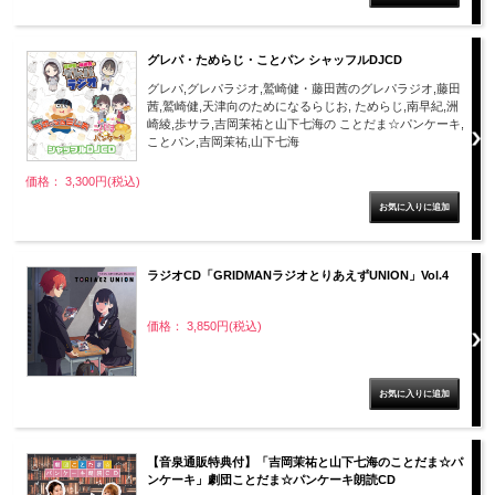
グレパ・ためらじ・ことパン シャッフルDJCD
グレパ,グレパラジオ,鷲崎健・藤田茜のグレパラジオ,藤田
茜,鷲崎健,天津向のためになるらじお, ためらじ,南早紀,洲
崎綾,歩サラ,吉岡茉祐と山下七海の ことだま☆パンケーキ,
ことパン,吉岡茉祐,山下七海
価格： 3,300円(税込)
ラジオCD「GRIDMANラジオとりあえずUNION」Vol.4
価格： 3,850円(税込)
【音泉通販特典付】「吉岡茉祐と山下七海のことだま☆パ
ンケーキ」劇団ことだま☆パンケーキ朗読CD