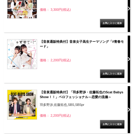
価格： 3,300円(税込)
【音泉通販特典付】音泉女子高生テーマソング「#青春モ
ード」
価格： 2,200円(税込)
【音泉通販特典付】「羽多野渉・佐藤拓也のScat Babys
Show！！」ペロフェッショナル～恋愛の流儀～
羽多野渉,佐藤拓也,SBS,SBSpr
価格： 2,200円(税込)