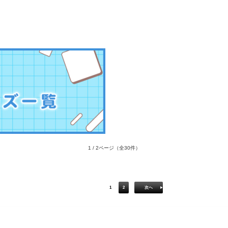
1 / 2ページ
（全30件）
1
2
次へ