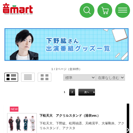
1 / 2ページ
（全30件）
1
2
次へ
NEW
下松天大 アクリルスタンド（浴衣ver.）
下松天大、下野紘、松岡禎丞、天崎滉平、大塚剛央、アク
リルスタンド、アクスタ