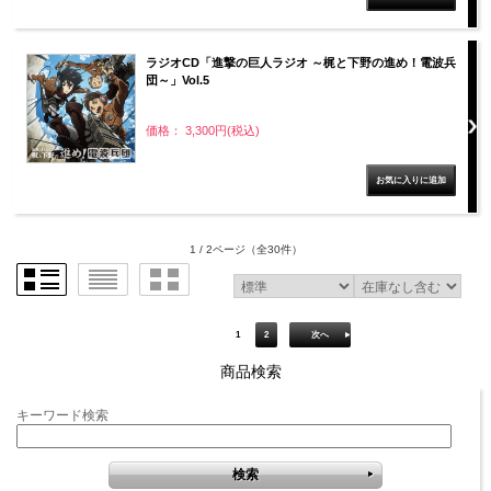
ラジオCD「進撃の巨人ラジオ ～梶と下野の進め！電波兵
団～」Vol.5
価格： 3,300円(税込)
1 / 2ページ
（全30件）
1
2
次へ
商品検索
キーワード検索