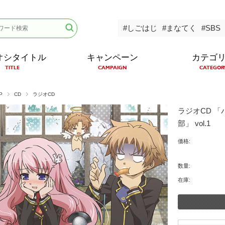
#しごはじ
#まなてく
#SBS
オシタイトル
キャンペーン
カテゴ
TITLE
CAMPAIGN
CATEGOR
P
CD
ラジオCD
ラジオCD 
部」 vol.1
価格:
数量:
在庫: