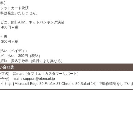
数料】
レジットカード決済
料は発生いたしません。
ビニ、銀行ATM、ネットバンキング決済
400円＋税
金引換
300円＋税
と払い（ペイディ）
ビニ払い 390円（税込）
振込 振込手数料（銀行により異なる）
い合せ先
ップ名] 音mart（タブリエ・カスタマーサポート）
合せ] mail：support@otomart.jp
トは［Microsoft Edge 89,Firefox 87,Chrome 89,Safari 14］で動作確認をして