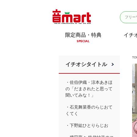
限定商品・特典
イチ
SPECIAL
TO
イチオシタイトル
・佐伯伊織・涼本あきほ
の「だまされたと思って
聞いてみな！」
・石見舞菜香のらじおて
くてく
・下野紘ひとりらじお