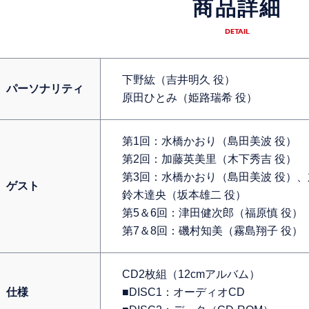
商品詳細
DETAIL
下野紘（吉井明久 役）
パーソナリティ
原田ひとみ（姫路瑞希 役）
第1回：水橋かおり（島田美波 役）
第2回：加藤英美里（木下秀吉 役）
第3回：水橋かおり（島田美波 役）、
ゲスト
鈴木達央（坂本雄二 役）
第5＆6回：津田健次郎（福原慎 役）
第7＆8回：磯村知美（霧島翔子 役）
CD2枚組（12cmアルバム）
仕様
■DISC1：オーディオCD