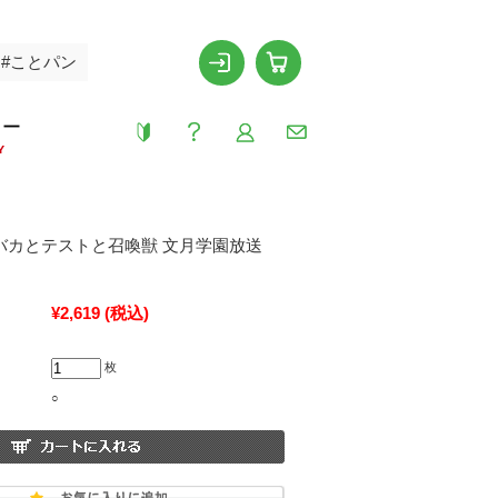
#ことパン
リー
Y
「バカとテストと召喚獣 文月学園放送
¥2,619
(税込)
枚
○