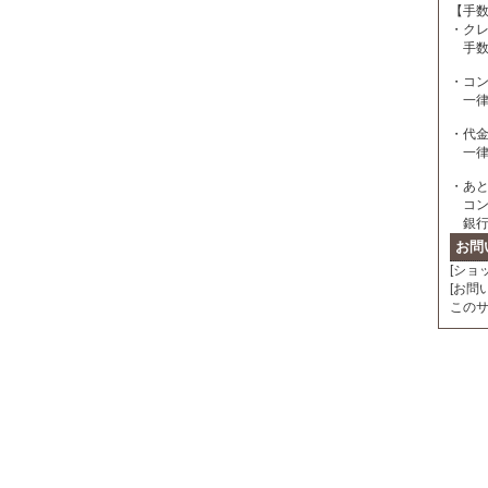
【手
・ク
手数
・コン
一律 
・代
一律 
・あ
コン
銀行
お問
[ショ
[お問い
このサイ