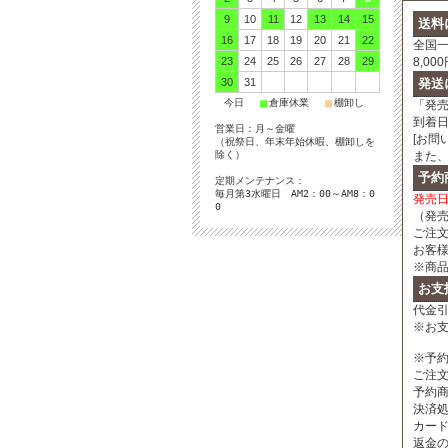
9
10
11
12
13
14
15
送料
16
17
18
19
20
21
22
全国一
8,0
23
24
25
26
27
28
29
発送
30
31
■
■
■
今日
倉庫休業
棚卸し
「発
到着
営業日：月～金曜
[お問
（祝祭日、年末年始休暇、棚卸しを
また
除く）
予約
定期メンテナンス：
毎月第3水曜日 AM2：00～AM8：0
発売
0
（発
ご注
お客
※商
お支
代金引
※お
※予
ご注
予約
決済
カー
返金