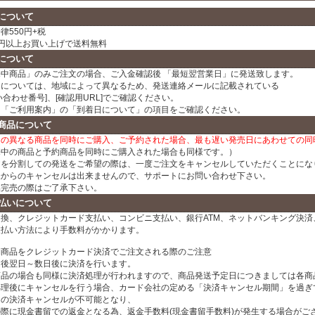
について
律550円+税
00円以上お買い上げで送料無料
について
売中商品」のみご注文の場合、ご入金確認後 「最短翌営業日」に発送致します。
日については、地域によって異なるため、発送連絡メールに記載されている
い合わせ番号]、[確認用URL]でご確認ください。
、「ご利用案内」の「到着日について」の項目をご確認ください。
商品について
日の異なる商品を同時にご購入、ご予約された場合、最も遅い発売日にあわせての同
売中の商品と予約商品を同時にご購入された場合も同様です。）
文を分割しての発送をご希望の際は、一度ご注文をキャンセルしていただくことにな
様からのキャンセルは出来ませんので、サポートにお問い合わせ下さい。
品完売の際はご了承下さい。
払いについて
換、クレジットカード支払い、コンビニ支払い、銀行ATM、ネットバンキング決済、
支払い方法により手数料がかかります。
約商品をクレジットカード決済でご注文される際のご注意
文後翌日～数日後に決済を行います。
商品の場合も同様に決済処理が行われますので、商品発送予定日につきましては各商
処理後にキャンセルを行う場合、カード会社の定める「決済キャンセル期間」を過ぎ
ドの決済キャンセルが不可能となり、
の際に現金書留での返金となる為、返金手数料(現金書留手数料)が発生する場合がご