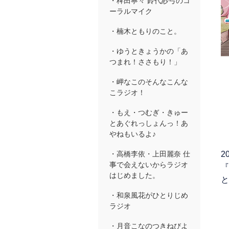
・稗田寧々 鈴代紗弓のコ
ーラルマイク
・楠木ともりのこと。
・ゆうときょうかの「あ
つまれ！ささもり！」
・岬なこのそんなこんな
こラジオ！
・もえ・つむぎ・きゅー
とあぐれっしょんっ！あ
やねもいるよ♪
2
・高橋李依・上田麗奈 仕
事で会えないからラジオ
『
はじめました。
と
・和泉風花がひとりじめ
ラジオ
・月音こなのつきねびよ