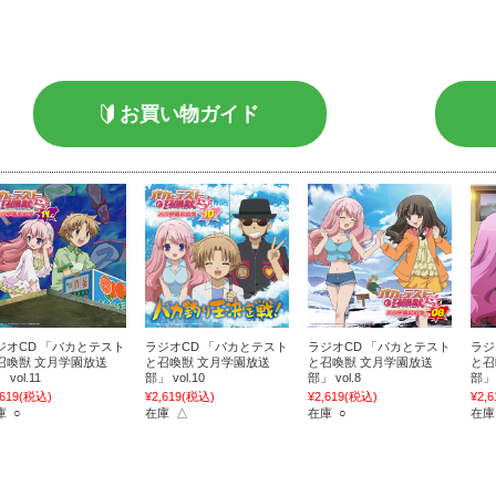
お買い物ガイド
ジオCD 「バカとテスト
ラジオCD 「バカとテスト
ラジオCD 「バカとテスト
ラジ
召喚獣 文月学園放送
と召喚獣 文月学園放送
と召喚獣 文月学園放送
と召
 vol.11
部」 vol.10
部」 vol.8
部」 
,619
(税込)
¥2,619
(税込)
¥2,619
(税込)
¥2,6
庫 ○
在庫 △
在庫 ○
在庫