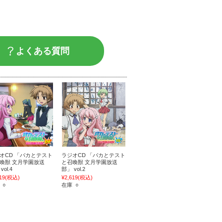
よくある質問
オCD 「バカとテスト
ラジオCD 「バカとテスト
喚獣 文月学園放送
と召喚獣 文月学園放送
vol.4
部」 vol.2
19
(税込)
¥2,619
(税込)
 ○
在庫 ○