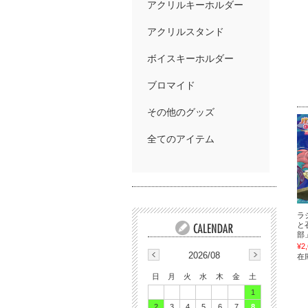
アクリルキーホルダー
アクリルスタンド
ボイスキーホルダー
ブロマイド
その他のグッズ
全てのアイテム
ラ
と
部」
¥2
2026/08
在
日
月
火
水
木
金
土
1
2
3
4
5
6
7
8