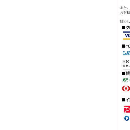
また、
お客
対応