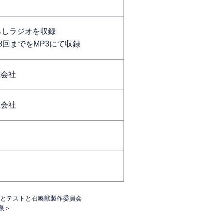
おろしラジオを収録
第8回までをMP3にて収録
式会社
式会社
INC.／バカとテストと召喚獣製作委員会
＜音泉＞