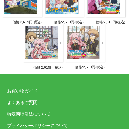
ファッショナブルな山ガールの麻生さんと原田さんに
メロメロな下野さん？
それともヘトヘトになる下野さん？
価格:2,619円(税込)
価格:2,619円(税込)
価格:2,619円(税込)
商品詳細
DETAIL
パーソ
価格:2,619円(税込)
価格:2,619円(税込)
下野紘（吉井明久 役）
ナリテ
原田ひとみ（姫路瑞希 役）
ィ
お買い物ガイド
第57回：南條愛乃（工藤愛子 役）
第59回：岡野浩介（常村勇作 役）
よくあるご質問
第60回：小野友樹（夏川俊平 役）
特定商取引法について
ゲスト
第61・62回：竹達彩奈（清水美春
役）
プライバシーポリシーについて