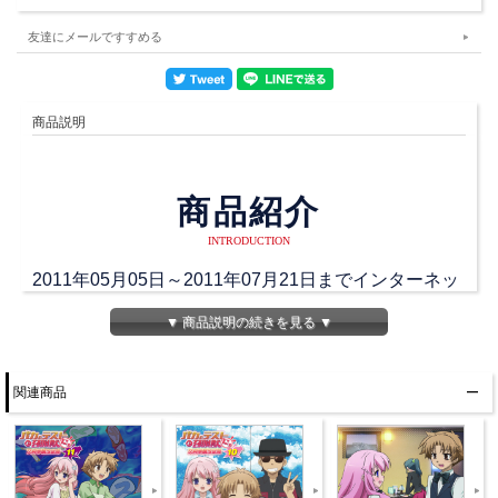
友達にメールですすめる
商品説明
商品紹介
INTRODUCTION
2011年05月05日～2011年07月21日までインターネッ
トラジオステーション＜音泉＞にて配信された『バカ
▼ 商品説明の続きを見る ▼
とテストと召喚獣 文月学園放送部』（第57～64回）
をMP3データとして収録されているのに加え、この
関連商品
CDを買わないと聴けない特別版ラジオも収録されて
います。
特別版のラジオでは、第2期エンディングアーティス
トの麻生夏子さんをお迎えして、高尾山で山登り！