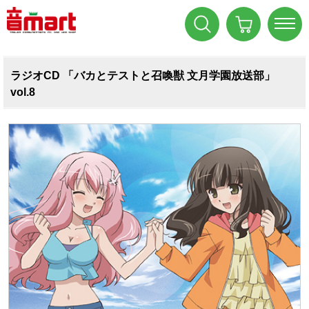
ラジオCD 「バカとテストと召喚獣 文月学園放送部」
vol.8