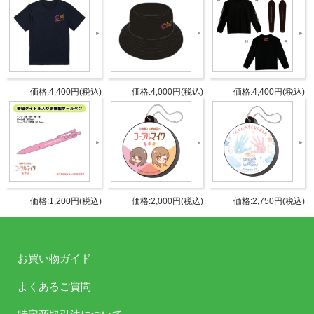
商品詳細
DETAIL
受付期
2026年2月21日イベント先行販売
間
価格:4,400円(税込)
価格:4,000円(税込)
価格:4,400円(税込)
サイズ：およそW72 x H128 x T62
仕様
mm
タブリエ・コミュニケーションズ株
発売元
式会社
価格:1,200円(税込)
価格:2,000円(税込)
価格:2,750円(税込)
タブリエ・コミュニケーションズ株
販売元
式会社
JANコ
お買い物ガイド
4582778183254
ード
よくあるご質問
商品番
GOODS-1354