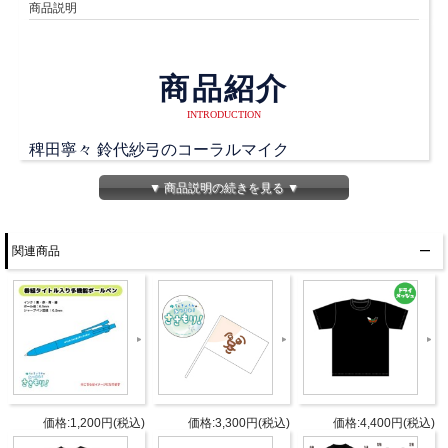
商品説明
商品紹介
INTRODUCTION
稗田寧々 鈴代紗弓のコーラルマイク
パーソナリティ・稗田寧々さんのぬいぐるみ！
▼ 商品説明の続きを見る ▼
普段から一緒に生活して、ラジオを聴いたり！
関連商品
色々な場所に連れて行ってあげて下さい♪
【こちらご了承下さい！】
※ こちらのイラストはイメージ画像です。
※ 1つ1つ手作業で制作している為、色や形に若干の差
が出てしまう場合がございます。
価格:1,200円(税込)
価格:3,300円(税込)
価格:4,400円(税込)