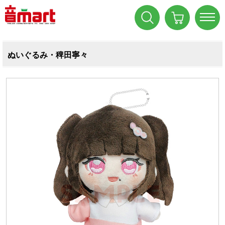
ぬいぐるみ・稗田寧々