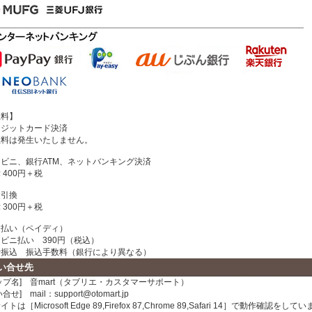
数料】
レジットカード決済
料は発生いたしません。
ビニ、銀行ATM、ネットバンキング決済
400円＋税
金引換
300円＋税
と払い（ペイディ）
ビニ払い 390円（税込）
振込 振込手数料（銀行により異なる）
い合せ先
ップ名] 音mart（タブリエ・カスタマーサポート）
合せ] mail：support@otomart.jp
トは［Microsoft Edge 89,Firefox 87,Chrome 89,Safari 14］で動作確認をして