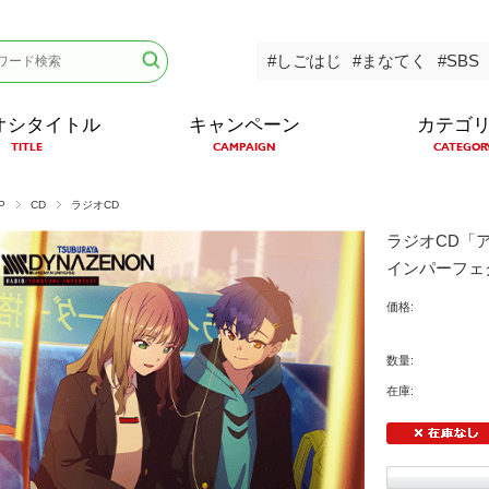
#しごはじ
#まなてく
#SBS
オシタイトル
キャンペーン
カテゴ
TITLE
CAMPAIGN
CATEGOR
P
CD
ラジオCD
ラジオCD「ア
インパーフェ
価格:
数量:
在庫: