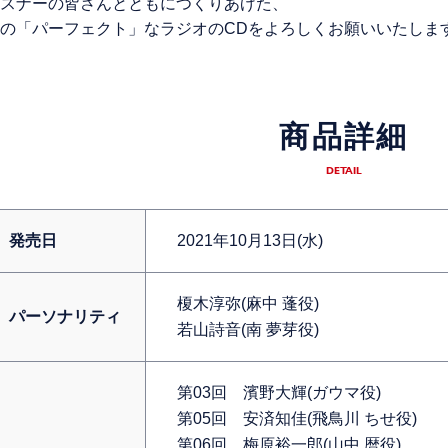
スナーの皆さんとともにつくりあげた、
の「パーフェクト」なラジオのCDをよろしくお願いいたしま
商品詳細
DETAIL
発売日
2021年10月13日(水)
榎木淳弥(麻中 蓬役)
パーソナリティ
若山詩音(南 夢芽役)
第03回 濱野大輝(ガウマ役)
第05回 安済知佳(飛鳥川 ちせ役)
第06回 梅原裕一郎(山中 暦役)