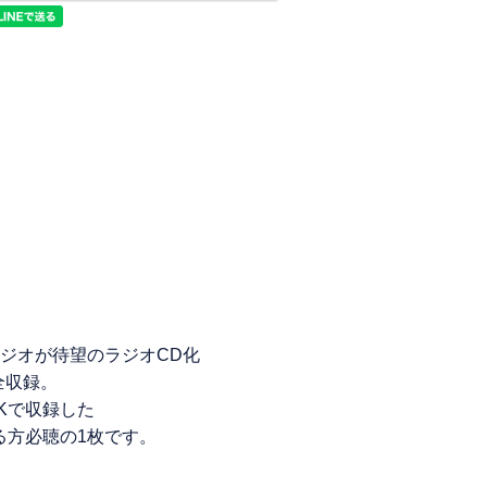
ジオが待望のラジオCD化
全収録。
Kで収録した
する方必聴の1枚です。