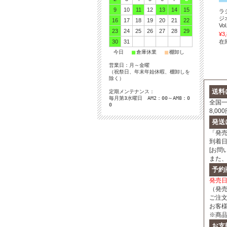
9
10
11
12
13
14
15
ラ
ジ
16
17
18
19
20
21
22
Vol
23
24
25
26
27
28
29
¥3
30
31
在
■
■
■
今日
倉庫休業
棚卸し
営業日：月～金曜
（祝祭日、年末年始休暇、棚卸しを
除く）
送料
定期メンテナンス：
毎月第3水曜日 AM2：00～AM8：0
全国一
0
8,0
発送
「発
到着
[お問
また
予約
発売
（発
ご注
お客
※商
お支