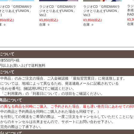
ラジ
ジオCD「GRIDMANラ
ラジオCD「GRIDMANラ
ラジオCD「GRIDMANラ
本侑
オとりあえずUNION」
ジオとりあえずUNION」
ジオとりあえずUNION」
RAD
.1
Vol.2
Vol.3
¥3,3
,850
(税込)
¥3,850
(税込)
¥3,850
(税込)
在庫
庫 ○
在庫 ○
在庫 ○
について
律550円+税
00円以上お買い上げで送料無料
について
売中商品」のみご注文の場合、ご入金確認後 「最短翌営業日」に発送致します。
日については、地域によって異なるため、発送連絡メールに記載されている
い合わせ番号]、[確認用URL]でご確認ください。
、「ご利用案内」の「到着日について」の項目をご確認ください。
商品について
日の異なる商品を同時にご購入、ご予約された場合、最も遅い発売日にあわせての同
売中の商品と予約商品を同時にご購入された場合も同様です。）
文を分割しての発送をご希望の際は、一度ご注文をキャンセルしていただくことにな
様からのキャンセルは出来ませんので、サポートにお問い合わせ下さい。
品完売の際はご了承下さい。
払いについて