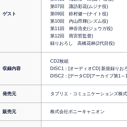
第07回 諏訪彩花(ムジナ役)
ゲスト
第09回 鈴村健一(ナイト役)
第10回 内山昂輝(シズム役)
第11回 神谷浩史(ジュウガ役)
第12回 雨宮哲監督)
録りおろし 高橋花林(2代目役)
CD2枚組
収録内容
DISC1：[オーディオCD] 新規録り
DISC2：[データCD]アーカイブ第1
発売元
タブリエ・コミュニケーションズ株
販売元
株式会社ポニーキャニオン