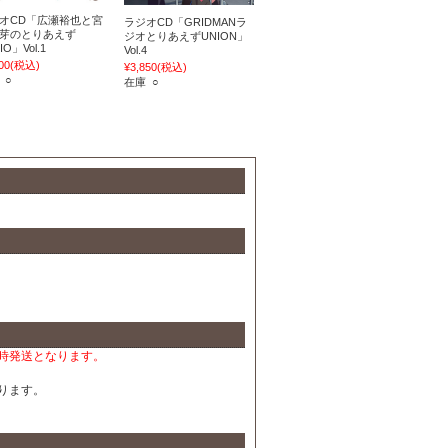
オCD「広瀬裕也と宮
ラジオCD「GRIDMANラ
芽のとりあえず
ジオとりあえずUNION」
IO」Vol.1
Vol.4
00
(税込)
¥3,850
(税込)
 ○
在庫 ○
時発送となります。
ります。