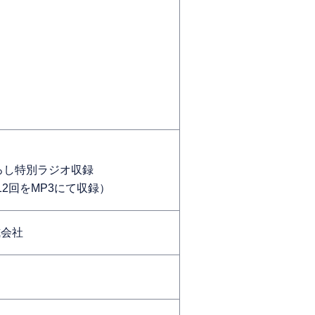
おろし特別ラジオ収録
～12回をMP3にて収録）
式会社