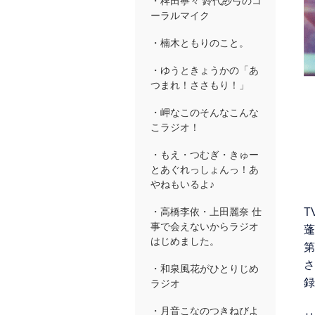
・稗田寧々 鈴代紗弓のコ
ーラルマイク
・楠木ともりのこと。
・ゆうときょうかの「あ
つまれ！ささもり！」
・岬なこのそんなこんな
こラジオ！
・もえ・つむぎ・きゅー
とあぐれっしょんっ！あ
やねもいるよ♪
T
・高橋李依・上田麗奈 仕
事で会えないからラジオ
蓬
はじめました。
第
さ
・和泉風花がひとりじめ
録
ラジオ
・月音こなのつきねびよ