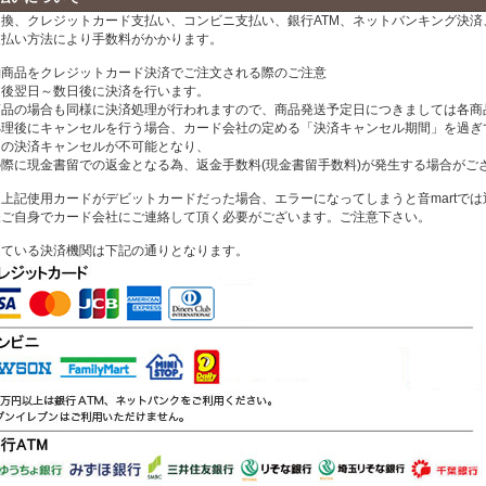
換、クレジットカード支払い、コンビニ支払い、銀行ATM、ネットバンキング決済、
支払い方法により手数料がかかります。
約商品をクレジットカード決済でご注文される際のご注意
文後翌日～数日後に決済を行います。
商品の場合も同様に決済処理が行われますので、商品発送予定日につきましては各商
処理後にキャンセルを行う場合、カード会社の定める「決済キャンセル期間」を過ぎ
ドの決済キャンセルが不可能となり、
の際に現金書留での返金となる為、返金手数料(現金書留手数料)が発生する場合がご
上記使用カードがデビットカードだった場合、エラーになってしまうと音martで
様ご自身でカード会社にご連絡して頂く必要がございます。ご注意下さい。
している決済機関は下記の通りとなります。