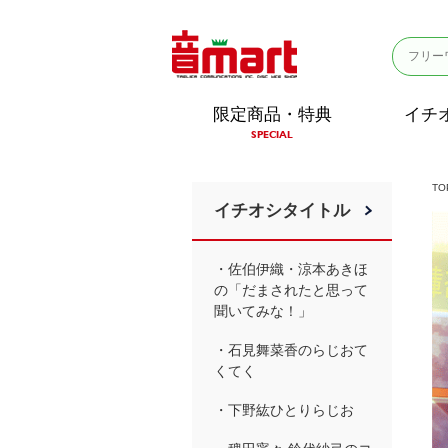
限定商品・特典
イチ
SPECIAL
TO
イチオシタイトル
・佐伯伊織・涼本あきほ
の「だまされたと思って
聞いてみな！」
・石見舞菜香のらじおて
くてく
・下野紘ひとりらじお