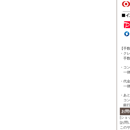
【手
・ク
手数
・コン
一律 
・代
一律 
・あ
コン
銀行
お問
[ショ
[お問い
このサイ