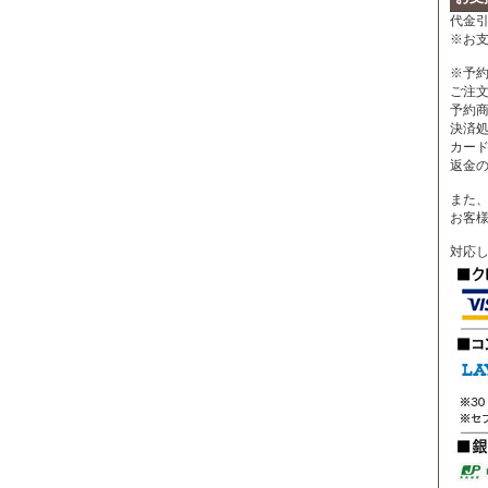
代金引
※お
※予
ご注
予約
決済
カー
返金
また、
お客
対応