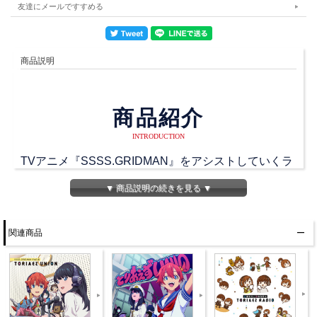
友達にメールですすめる
商品説明
商品紹介
INTRODUCTION
TVアニメ『SSSS.GRIDMAN』をアシストしていくラ
ジオ
▼ 商品説明の続きを見る ▼
第5回アニラジアワードにて「BEST FUNNY RADIO
大笑いラジオ賞」を受賞した、大笑い必至の話題のラ
関連商品
ジオ番組がついにラジオCD化。
パーソナリティの2人もリスナーもみんな大笑いとい
う笑いに満ちたトークと、