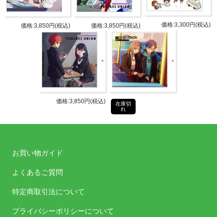
「SSSS.GRIDMAN」愛に満ちたキャスト陣が、
「SSSS.GRIDMAN」について熱く語るトーク、
価格:3,300円(税込)
価格:3,850円(税込)
価格:3,850円(税込)
両方楽しめる、ファンなら必聴のCDです！
Vol.1は、新規録りおろしラジオと、第1回～第11回の
アーカイブを収録！
リスナーの皆さんは、ぜひアシストウェポンとしてこ
のCDを買って、パーソナリティのアシスト、よろし
価格:3,850円(税込)
在庫切
くお願いします！
れ
商品詳細
お買い物ガイド
DETAIL
よくあるご質問
発売日
2019年6月12日(水)
特定商取引法について
パーソ
広瀬裕也(響裕太 役)
ナリテ
プライバシーポリシーについて
宮本侑芽(宝多六花 役)