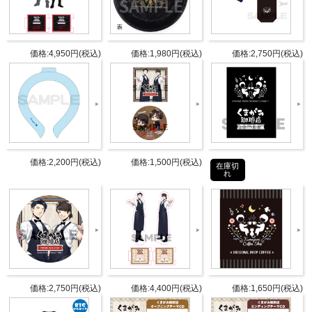
アされています。
同日発売の「ぼくフレ」のDJCDも是非お聴きくださ
い。
価格:4,950円(税込)
価格:1,980円(税込)
価格:2,750円(税込)
商品詳細
DETAIL
発売日
2018年5月23日(水)
価格:2,200円(税込)
価格:1,500円(税込)
在庫切
パーソ
れ
野上翔
ナリテ
熊谷健太郎
ィ
CD1枚組
DISC1：新規録りおろしラジオ（オ
仕様
ーディオCD）
価格:2,750円(税込)
価格:4,400円(税込)
価格:1,650円(税込)
ジャケット：撮りおろし写真使用