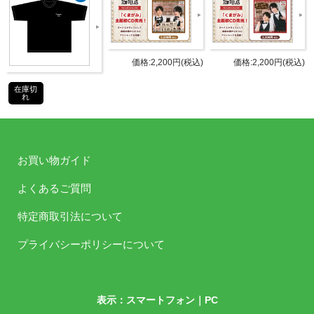
タブリエ・コミュニケーションズ株
発売元
式会社
価格:2,200円(税込)
価格:2,200円(税込)
タブリエ・コミュニケーションズ株
販売元
式会社
在庫切
れ
JANコ
4589477670054
ード
お買い物ガイド
商品番
TBCK-1021
号
よくあるご質問
©Internet Radio Station＜音泉＞
特定商取引法について
プライバシーポリシーについて
お買い物ガイド
表示：スマートフォン｜
PC
よくある質問