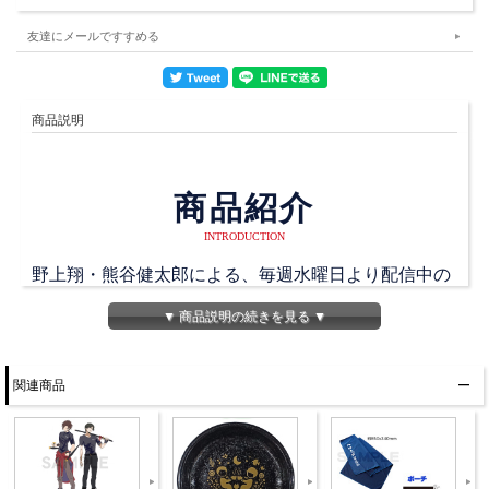
友達にメールですすめる
商品説明
商品紹介
INTRODUCTION
野上翔・熊谷健太郎による、毎週水曜日より配信中の
「くまがみ珈琲店～プレミアムブレンド～」DJCDの
▼ 商品説明の続きを見る ▼
新作が発売です。
店員二人の休日の様子を覗き見るような録りおろし
関連商品
CDです。二人がオフの日にどのように過ごすか想像
しながらお聴きください。
一部、合同イベントを行う「天﨑滉平・大塚剛央の
「僕たちもう、フレンドですよね？」」にインスパイ