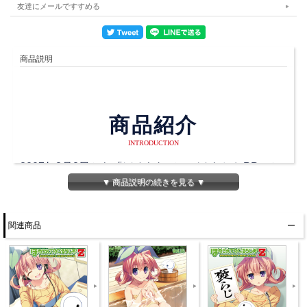
友達にメールですすめる
商品説明
商品紹介
INTRODUCTION
2007年3月8日から「ほめられてのびるらじおPP」と
▼ 商品説明の続きを見る ▼
して始まり、
2011年5月5日から「ほめられてのびるらじおZ」とな
り、
関連商品
そして、2019年10月3日に最終回を迎えるラストスパ
ートに入った「ほめらじ」です！
ジャケットももちろん描き下ろしです！