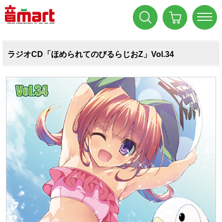
ラジオCD「ほめられてのびるらじおZ」Vol.34