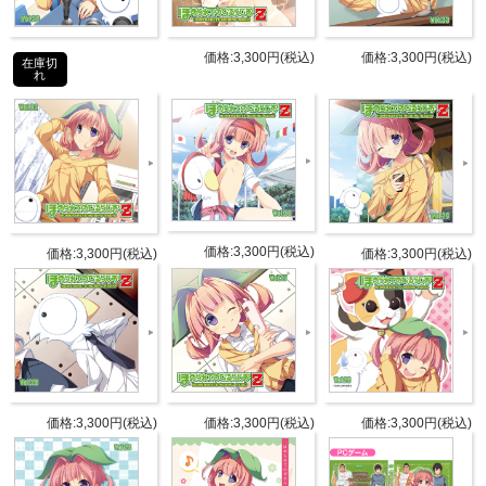
価格:3,300円(税込)
価格:3,300円(税込)
在庫切
商品詳細
れ
DETAIL
発売日
2019年9月25日(水)発売
パーソ
風音
ナリテ
荻原秀樹
価格:3,300円(税込)
価格:3,300円(税込)
価格:3,300円(税込)
ィ
アーカイブゲスト
第614回：藤咲ウサ、鹿野まなか
第615回：榊原ゆい
ゲスト
第620/621回：荒井さん。
価格:3,300円(税込)
価格:3,300円(税込)
価格:3,300円(税込)
新規録りおろしゲスト
城樹翔、桜川未央