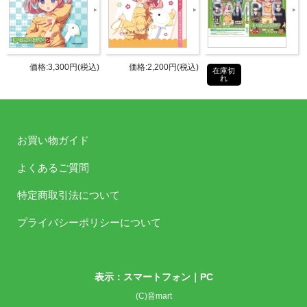
CD2枚組
1枚目：[オーディオCD] 新規撮りお
ろしラジオ収録
価格:3,300円(税込)
価格:2,200円(税込)
在庫切
仕様
れ
2枚目：[データCD] 過去アーカイブ
(第610～621回分)までをMP3にて収
録
お買い物ガイド
タブリエ・コミュニケーションズ株
発売元
式会社
よくあるご質問
特定商取引法について
タブリエ・コミュニケーションズ株
販売元
式会社
プライバシーポリシーについて
JANコ
4589477673130
ード
表示：スマートフォン｜
PC
商品番
(C)音mart
TBZR-1126/1127