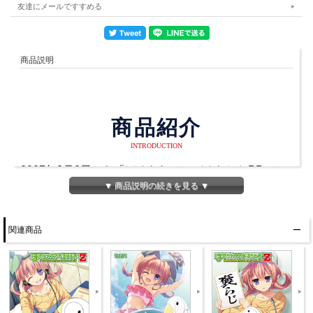
友達にメールですすめる
商品説明
商品紹介
INTRODUCTION
2007年3月8日から「ほめられてのびるらじおPP」と
▼ 商品説明の続きを見る ▼
して始まり、
2011年5月5日から「ほめられてのびるらじおZ」とな
り、
関連商品
そして、2019年10月3日に最終回を迎えるラストスパ
ートに入った「ほめらじ」です！
ジャケットももちろん描き下ろしです！