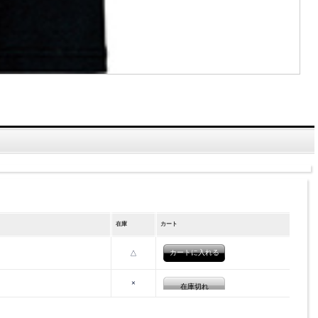
在庫
カート
△
×
在庫切れ