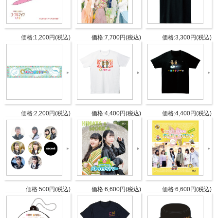
DETAIL
発売日
2023年8月30日
価格:1,200円(税込)
価格:7,700円(税込)
価格:3,300円(税込)
4色ボールペン
インク色：黒、赤、青、緑
ボール径：0.5mm
仕様
シャープペン
芯径：0.5mm
価格:2,200円(税込)
価格:4,400円(税込)
価格:4,400円(税込)
タブリエ・コミュニケーションズ株
発売元
式会社
タブリエ・コミュニケーションズ株
販売元
式会社
価格:500円(税込)
価格:6,600円(税込)
価格:6,600円(税込)
JANコ
4589477679538
ード