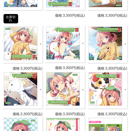
商品詳細
価格:3,300円(税込)
価格:3,300円(税込)
在庫切
れ
DETAIL
パーソ
風音
ナリテ
荻原秀樹
ィ
アーカイブゲスト
価格:3,300円(税込)
価格:3,300円(税込)
価格:3,300円(税込)
第622回：米倉千尋
第626回：水野七海、囲まこと
ゲスト
第627回：Duca
新規録りおろしゲスト
みる、深井晴花
価格:3,300円(税込)
価格:3,300円(税込)
価格:3,300円(税込)
CD2枚組
1枚目：[オーディオCD] 新規撮りお