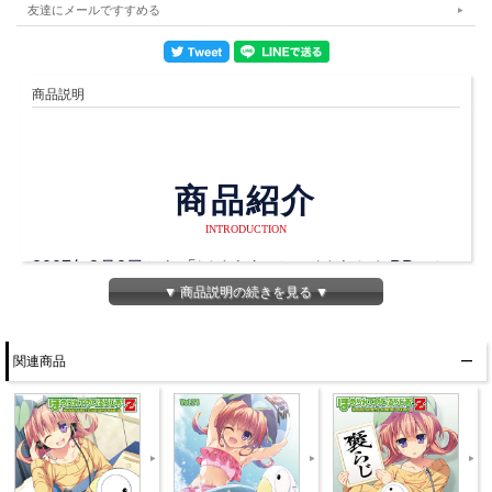
友達にメールですすめる
商品説明
商品紹介
INTRODUCTION
2007年3月8日から「ほめられてのびるらじおPP」と
▼ 商品説明の続きを見る ▼
して始まり、
2011年5月5日から「ほめられてのびるらじおZ」とな
り、
関連商品
そして、2019年10月3日に最終回を迎えるラストスパ
ートに入った「ほめらじ」です！
ジャケットももちろん描き下ろしです！