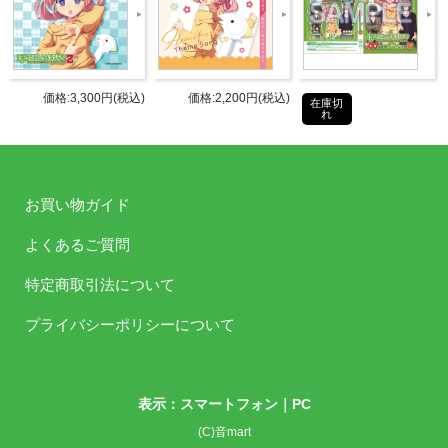
ろしラジオ収録
仕様
2枚目：[データCD] 過去アーカイブ
(第622～633回分)までをMP3にて収
価格:3,300円(税込)
価格:2,200円(税込)
録
在庫切
れ
タブリエ・コミュニケーションズ株
発売元
式会社
お買い物ガイド
タブリエ・コミュニケーションズ株
販売元
式会社
よくあるご質問
特定商取引法について
JANコ
4589477673147
ード
プライバシーポリシーについて
商品番
TBZR-1128/1129
号
表示：スマートフォン｜
PC
©ほめらじ製作委員会
(C)音mart