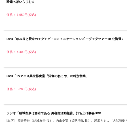
玲緒っぽいらじお１
価格： 1,650円(税込)
DVD「ゆみりと愛奈のモグモグ・コミュニケーションズ モグモグツアー in 北海道」
価格： 4,400円(税込)
DVD「TVアニメ異世界食堂『洋食のねこや』の特別営業」
価格： 5,280円(税込)
ラジオ「結城友奈は勇者である 勇者部活動報告」打ち上げ宴会DVD
[出演] 照井春佳（結城友奈 役）、内山夕実（犬吠埼風 役）、黒沢ともよ（犬吠埼樹