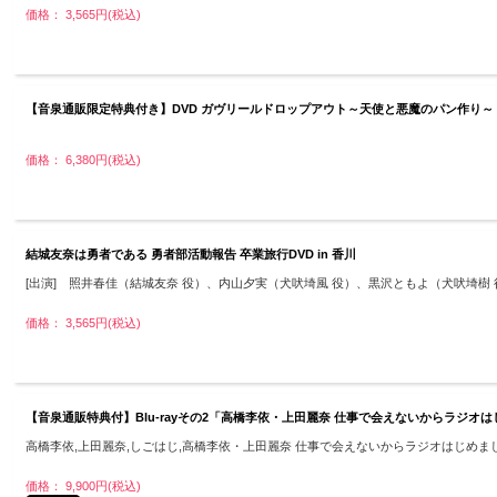
価格： 3,565円(税込)
【音泉通販限定特典付き】DVD ガヴリールドロップアウト～天使と悪魔のパン作り～
価格： 6,380円(税込)
結城友奈は勇者である 勇者部活動報告 卒業旅行DVD in 香川
[出演] 照井春佳（結城友奈 役）、内山夕実（犬吠埼風 役）、黒沢ともよ（犬吠埼樹
価格： 3,565円(税込)
【音泉通販特典付】Blu-rayその2「高橋李依・上田麗奈 仕事で会えないからラジ
高橋李依,上田麗奈,しごはじ,高橋李依・上田麗奈 仕事で会えないからラジオはじめま
価格： 9,900円(税込)