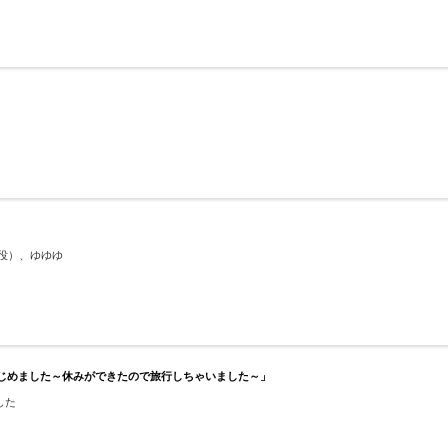
 役）、ゆゆゆ
オはじめました～休みができたので旅行しちゃいました～」
した