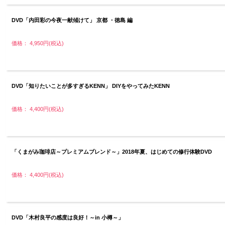
DVD「内田彩の今夜一献傾けて」 京都 ・徳島 編
価格： 4,950円(税込)
DVD「知りたいことが多すぎるKENN」 DIYをやってみたKENN
価格： 4,400円(税込)
「くまがみ珈琲店～プレミアムブレンド～」2018年夏、はじめての修行体験DVD
価格： 4,400円(税込)
DVD「木村良平の感度は良好！～in 小樽～」