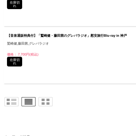
在庫切
れ
【音泉通販特典付】「鷲崎健・藤田茜のグレパラジオ」慰安旅行Blu-ray in 神戸
鷲崎健,藤田茜,グレパラジオ
価格： 7,700円(税込)
在庫切
れ