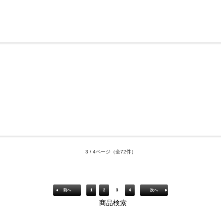
3 / 4ページ
（全72件）
前へ
1
2
3
4
次へ
商品検索