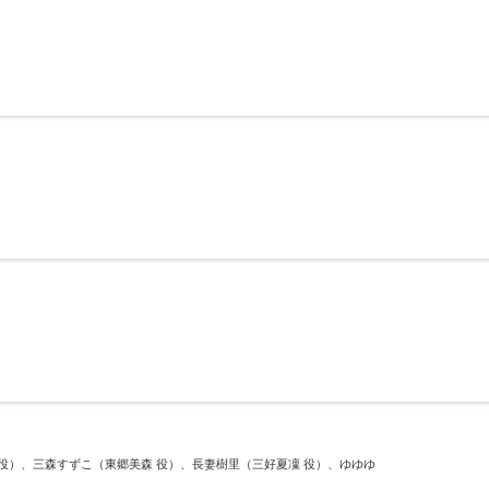
 役）、三森すずこ（東郷美森 役）、長妻樹里（三好夏凜 役）、ゆゆゆ