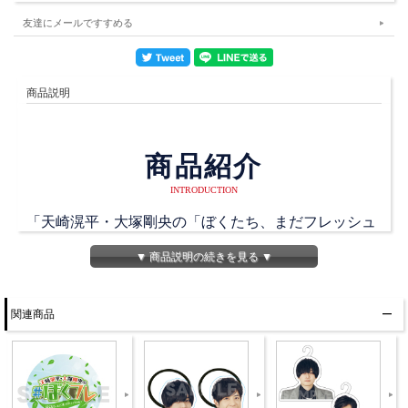
友達にメールですすめる
商品説明
商品紹介
INTRODUCTION
「天崎滉平・大塚剛央の「ぼくたち、まだフレッシュ
ですかね？」」ブロマイド第3弾！
▼ 商品説明の続きを見る ▼
バナー撮影時に撮りためた、フレッシュ且つ熟した写
真をブロマイドに！
関連商品
商品詳細
DETAIL