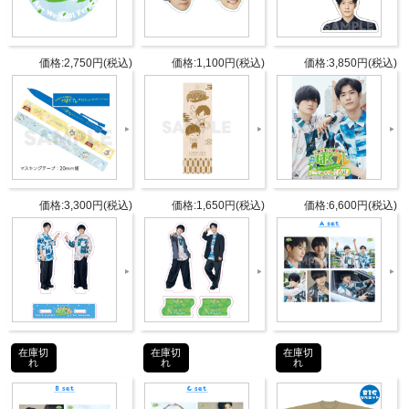
5枚セット
仕様
サイズ：L版
価格:2,750円(税込)
価格:1,100円(税込)
価格:3,850円(税込)
タブリエ・コミュニケーションズ株
発売元
式会社
タブリエ・コミュニケーションズ株
販売元
式会社
価格:3,300円(税込)
価格:1,650円(税込)
価格:6,600円(税込)
JANコ
4582778180352
ード
商品番
GOODS-1164
号
©Internet Radio Station＜音泉＞
在庫切
在庫切
在庫切
れ
れ
れ
お買い物ガイド