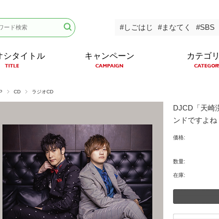
#しごはじ
#まなてく
#SBS
オシタイトル
キャンペーン
カテゴ
TITLE
CAMPAIGN
CATEGOR
P
CD
ラジオCD
DJCD「天
ンドですよね
価格:
数量:
在庫: