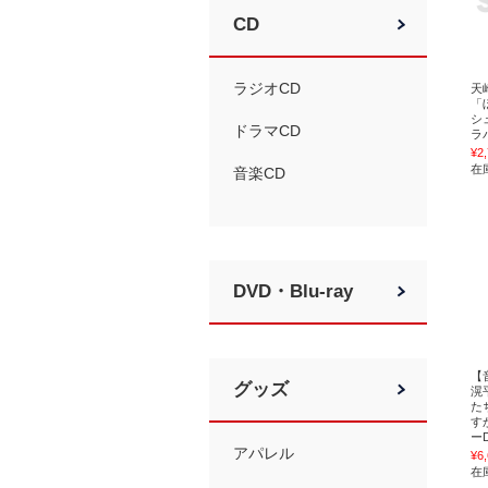
CD
ラジオCD
天
「
シ
ドラマCD
ラ
¥2
在
音楽CD
DVD・Blu-ray
【
グッズ
滉
た
す
ー
アパレル
¥6
在