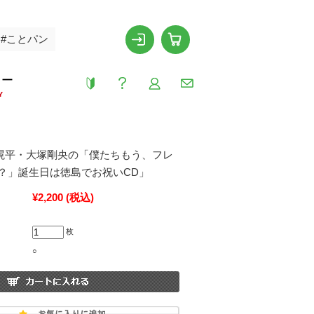
#ことパン
リー
Y
崎滉平・大塚剛央の「僕たちもう、フレ
？」誕生日は徳島でお祝いCD」
¥2,200
(税込)
枚
○