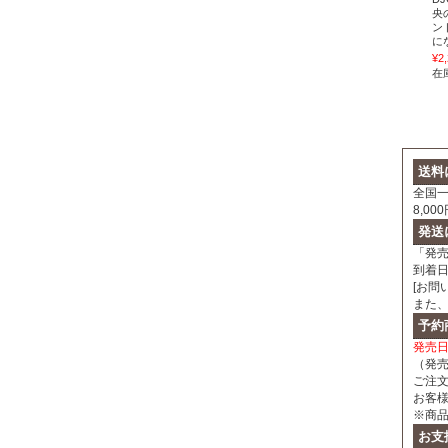
央
ン
に
¥2
在
送料
全国一
8,0
発送
「発
到着
[お問
また
予約
発売
（発
ご注
お客
※商
お支