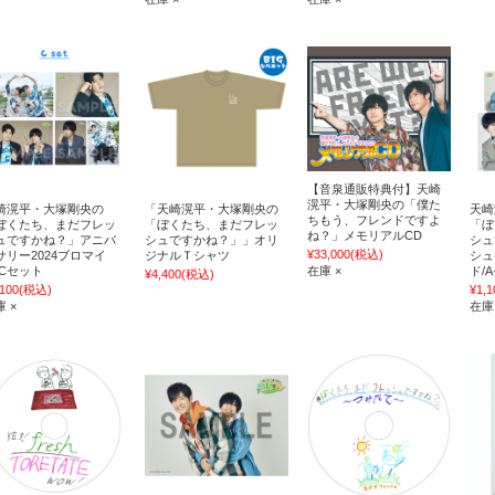
【音泉通販特典付】天崎
滉平・大塚剛央の「僕た
崎滉平・大塚剛央の
「天崎滉平・大塚剛央の
天崎
ちもう、フレンドですよ
ぼくたち、まだフレッ
「ぼくたち、まだフレッ
「ぼ
ね？」メモリアルCD
ュですかね？」アニバ
シュですかね？」」オリ
シュ
¥33,000
(税込)
サリー2024ブロマイ
ジナルＴシャツ
シュ
/Cセット
在庫 ×
ド/
¥4,400
(税込)
,100
(税込)
¥1,1
 ×
在庫