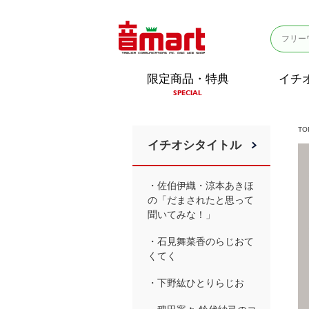
限定商品・特典
イチ
SPECIAL
TO
イチオシタイトル
・佐伯伊織・涼本あきほ
の「だまされたと思って
聞いてみな！」
・石見舞菜香のらじおて
くてく
・下野紘ひとりらじお