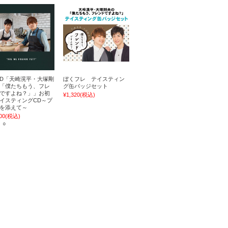
CD「天崎滉平・大塚剛
ぼくフレ テイスティン
「僕たちもう、フレ
グ缶バッジセット
ですよね？」」お初
¥1,320
(税込)
イスティングCD～プ
を添えて～
00
(税込)
 ○