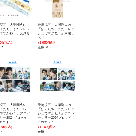
滉平・大塚剛央の
天崎滉平・大塚剛央の
くたち、まだフレッ
「ぼくたち、まだフレッ
ですかね？」文具セ
シュですかね？」木製し
おり
00
(税込)
¥1,650
(税込)
 ○
在庫 ○
滉平・大塚剛央の
天崎滉平・大塚剛央の
くたち、まだフレッ
「ぼくたち、まだフレッ
ですかね？」アニバ
シュですかね？」アニバ
リー2024ブロマイ
ーサリー2024ブロマイ
Aセット
ド/Bセット
00
(税込)
¥1,100
(税込)
 ×
在庫 ×