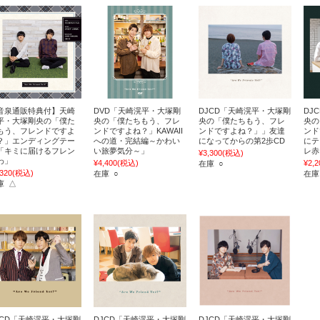
音泉通販特典付】天崎
DVD「天崎滉平・大塚剛
DJCD「天崎滉平・大塚剛
DJ
平・大塚剛央の「僕た
央の「僕たちもう、フレ
央の「僕たちもう、フレ
央の
もう、フレンドですよ
ンドですよね？」KAWAII
ンドですよね？」」友達
ンド
？」エンディングテー
への道・完結編～かわい
になってからの第2歩CD
にテ
「キミに届けるフレン
い旅夢気分～」
レ赤
¥3,300
(税込)
わ」
¥4,400
(税込)
¥2,2
在庫 ○
,320
(税込)
在庫 ○
在庫
庫 △
JCD「天崎滉平・大塚剛
DJCD「天崎滉平・大塚剛
DJCD「天崎滉平・大塚剛