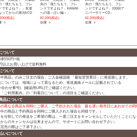
の「僕たちもう、フレ
央の「僕たちもう、フレ
央の「僕たちもう、フレ
ドですよね？」」友達
ンドですよね？」KAWAII
ンドですよね？」200回ア
なってからの第3歩CD
への道～占い編～」
ニバーサリーCD」
,200
(税込)
¥2,200
(税込)
¥2,200
(税込)
庫 ○
在庫 ○
在庫 ○
について
律550円+税
00円以上お買い上げで送料無料
について
売中商品」のみご注文の場合、ご入金確認後 「最短翌営業日」に発送致します。
日については、地域によって異なるため、発送連絡メールに記載されている
い合わせ番号]、[確認用URL]でご確認ください。
、「ご利用案内」の「到着日について」の項目をご確認ください。
商品について
日の異なる商品を同時にご購入、ご予約された場合、最も遅い発売日にあわせての同
売中の商品と予約商品を同時にご購入された場合も同様です。）
文を分割しての発送をご希望の際は、一度ご注文をキャンセルしていただくことにな
様からのキャンセルは出来ませんので、サポートにお問い合わせ下さい。
品完売の際はご了承下さい。
払いについて