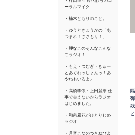
・稗田寧々 鈴代紗弓のコ
ーラルマイク
・楠木ともりのこと。
・ゆうときょうかの「あ
つまれ！ささもり！」
・岬なこのそんなこんな
こラジオ！
・もえ・つむぎ・きゅー
とあぐれっしょんっ！あ
やねもいるよ♪
隔
・高橋李依・上田麗奈 仕
事で会えないからラジオ
弾
はじめました。
残
と
・和泉風花がひとりじめ
ラジオ
・月音こなのつきねびよ