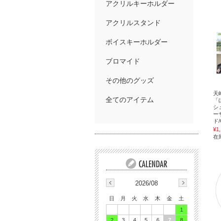
アクリルキーホルダー
アクリルスタンド
ボイスキーホルダー
ブロマイド
その他のグッズ
天
全てのアイテム
「
シ
ー
ド
¥1
在庫
2026/08
日
月
火
水
木
金
土
1
2
3
4
5
6
7
8