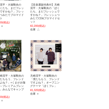
滉平・大塚剛央の
【音泉通販特典付】天崎
くたち、まだフレッ
滉平・大塚剛央の「ぼく
ですかね？」フレッ
たち、まだフレッシュで
つみたてブロマイド
すかね？」フレッシュつ
ト
みたてCD&ブロマイドセ
ット
00
(税込)
¥2,200
(税込)
 ○
在庫 △
崎滉平・大塚剛央の
天崎滉平・大塚剛央の
たちもう、フレンド
「僕たちもう、フレンド
よね？」×くまがみ珈
ですよね？」オープニン
～プレミアムブレン
グテーマ「ぼくフレ」
」みんなでキャンプ
¥1,320
(税込)
在庫 ○
00
(税込)
 ○