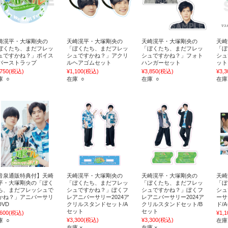
崎滉平・大塚剛央の
天崎滉平・大塚剛央の
天崎滉平・大塚剛央の
天崎
ぼくたち、まだフレッ
「ぼくたち、まだフレッ
「ぼくたち、まだフレッ
「ぼ
ュですかね？」ボイス
シュですかね？」アクリ
シュですかね？」フォト
シュ
バーストラップ
ルヘアゴムセット
ハンガーセット
ット
,750
(税込)
¥1,100
(税込)
¥3,850
(税込)
¥3,3
庫 ○
在庫 ○
在庫 ○
在庫
音泉通販特典付】天崎
天崎滉平・大塚剛央の
天崎滉平・大塚剛央の
天崎
平・大塚剛央の「ぼく
「ぼくたち、まだフレッ
「ぼくたち、まだフレッ
「ぼ
ち、まだフレッシュで
シュですかね？」ぼくフ
シュですかね？」ぼくフ
シュ
かね？」アニバーサリ
レアニバーサリー2024ア
レアニバーサリー2024ア
ーサ
DVD
クリルスタンドセット/A
クリルスタンドセット/B
ド/
セット
セット
,600
(税込)
¥1,1
¥3,300
(税込)
¥3,300
(税込)
庫 ○
在庫
在庫 ×
在庫 ×