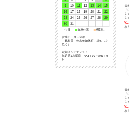
9
10
11
12
13
14
15
天
「
16
17
18
19
20
21
22
シ
23
24
25
26
27
28
29
シ
¥1
30
31
在
■
■
■
今日
倉庫休業
棚卸し
営業日：月～金曜
（祝祭日、年末年始休暇、棚卸しを
除く）
定期メンテナンス：
毎月第3水曜日 AM2：00～AM8：0
0
天
「
シ
シ
¥1
在