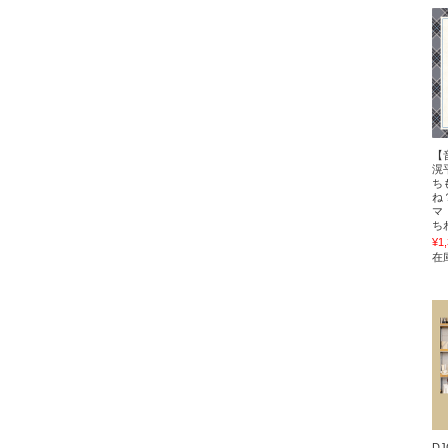
【
滉
ち
ね
マ
ち
¥1
在
D