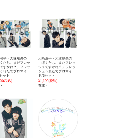
滉平・大塚剛央の
天崎滉平・大塚剛央の
くたち、まだフレッ
「ぼくたち、まだフレッ
ですかね？」フレッ
シュですかね？」フレッ
うれたてブロマイ
シュうれたてブロマイ
Aセット
ド/Bセット
00
(税込)
¥1,100
(税込)
 ×
在庫 ×