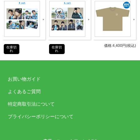
JANコ
4589477674755
ード
商品番
TBBK-1166
号
価格:4,400円(税込)
在庫切
在庫切
れ
れ
©Internet Radio Station＜音泉＞
お買い物ガイド
お買い物ガイド
よくあるご質問
よくある質問
特定商取引法について
プライバシーポリシーについて