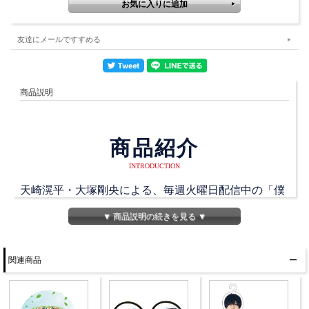
友達にメールですすめる
商品説明
商品紹介
INTRODUCTION
天崎滉平・大塚剛央による、毎週火曜日配信中の「僕
たちもう、フレンドですよね？」DVDが発売決定で
▼ 商品説明の続きを見る ▼
す。
1年間かわいいラジオ賞を目指してきた二人が、賞を
関連商品
獲った前提で祝勝会に飲むワインを山梨まで探しに行
く、気の早い企画です。
ワインの買い付けだけでなく、道すがらKAWAIIアクテ