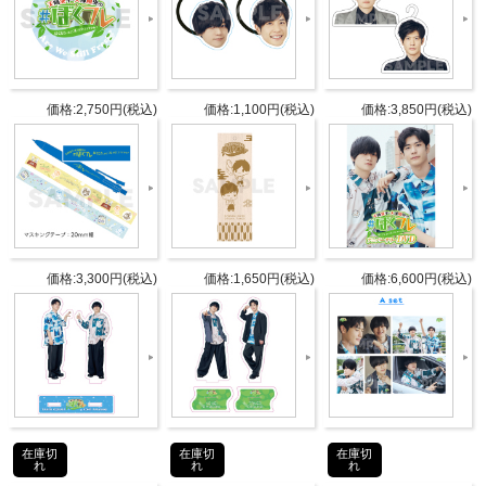
ィビティも体験するので、お楽しみに♪
商品詳細
価格:2,750円(税込)
価格:1,100円(税込)
価格:3,850円(税込)
DETAIL
発売日
2020年3月18日(水)
パーソ
天崎滉平
ナリテ
大塚剛央
ィ
価格:3,300円(税込)
価格:1,650円(税込)
価格:6,600円(税込)
仕様
[DVD]約50分
タブリエ・コミュニケーションズ株
発売元
式会社
タブリエ・コミュニケーションズ株
在庫切
在庫切
在庫切
販売元
れ
れ
れ
式会社