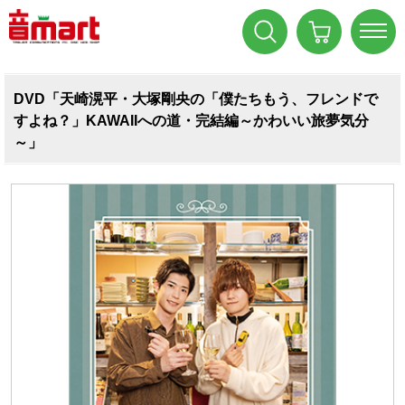
DVD「天崎滉平・大塚剛央の「僕たちもう、フレンドで
すよね？」KAWAIIへの道・完結編～かわいい旅夢気分
～」