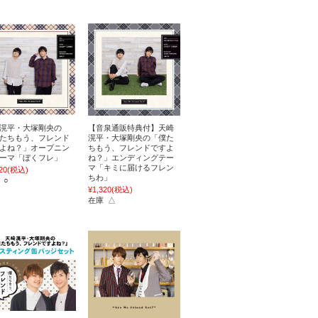
滉平・大塚剛央の
【音泉通販特典付】天崎
たちもう、フレンド
滉平・大塚剛央の「僕た
よね？」オープニン
ちもう、フレンドですよ
ーマ「ぼくフレ」
ね？」エンディングテー
マ「キミに届けるフレン
20
(税込)
ちわ」
 ○
¥1,320
(税込)
在庫 △