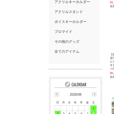
アクリルキーホルダー
¥2
在
アクリルスタンド
ボイスキーホルダー
ブロマイド
その他のグッズ
全てのアイテム
【
滉
た
す
ー
¥6
在
2026/08
日
月
火
水
木
金
土
1
2
3
4
5
6
7
8