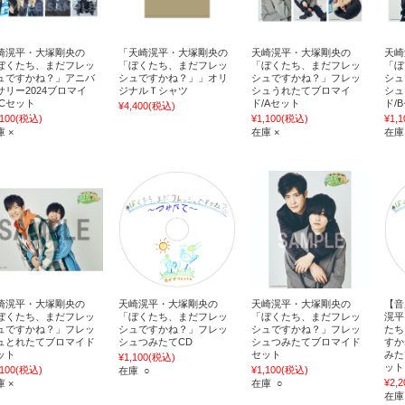
崎滉平・大塚剛央の
「天崎滉平・大塚剛央の
天崎滉平・大塚剛央の
天崎
ぼくたち、まだフレッ
「ぼくたち、まだフレッ
「ぼくたち、まだフレッ
「ぼ
ュですかね？」アニバ
シュですかね？」」オリ
シュですかね？」フレッ
シュ
サリー2024ブロマイ
ジナルＴシャツ
シュうれたてブロマイ
シュ
/Cセット
ド/Aセット
ド/
¥4,400
(税込)
,100
(税込)
¥1,100
(税込)
¥1,1
 ×
在庫 ×
在庫
崎滉平・大塚剛央の
天崎滉平・大塚剛央の
天崎滉平・大塚剛央の
【音
ぼくたち、まだフレッ
「ぼくたち、まだフレッ
「ぼくたち、まだフレッ
滉平
ュですかね？」フレッ
シュですかね？」フレッ
シュですかね？」フレッ
たち
ュとれたてブロマイド
シュつみたてCD
シュつみたてブロマイド
すか
ット
セット
みた
¥1,100
(税込)
ット
,100
(税込)
¥1,100
(税込)
在庫 ○
¥2,2
 ×
在庫 ○
在庫