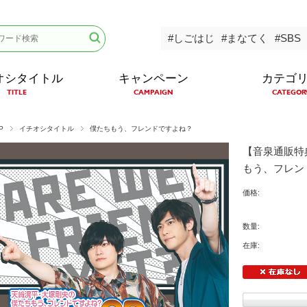
#しごはじ
#まなてく
#SBS
オシタイトル
キャンペーン
カテゴ
TITLE
CAMPAIGN
CATEGOR
P
イチオシタイトル
僕たちもう、フレンドですよね？
【音泉通販特
もう、フレン
価格:
数量:
在庫: