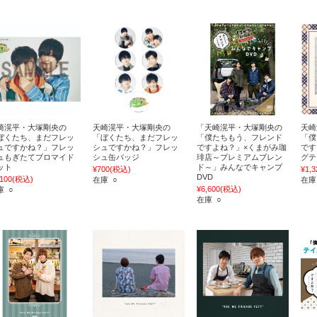
崎滉平・大塚剛央の
天崎滉平・大塚剛央の
「天崎滉平・大塚剛央の
天崎
ぼくたち、まだフレッ
「ぼくたち、まだフレッ
「僕たちもう、フレンド
「僕
ュですかね？」フレッ
シュですかね？」フレッ
ですよね？」×くまがみ珈
です
ュもぎたてブロマイド
シュ缶バッジ
琲店～プレミアムブレン
グテ
ット
ド～」みんなでキャンプ
¥700
(税込)
¥1,3
DVD
,100
(税込)
在庫 ○
在庫
¥6,600
(税込)
庫 ○
在庫 ○