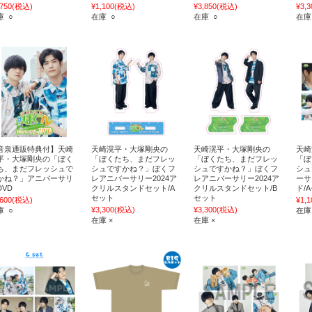
,750
(税込)
¥1,100
(税込)
¥3,850
(税込)
¥3,3
庫 ○
在庫 ○
在庫 ○
在庫
音泉通販特典付】天崎
天崎滉平・大塚剛央の
天崎滉平・大塚剛央の
天崎
平・大塚剛央の「ぼく
「ぼくたち、まだフレッ
「ぼくたち、まだフレッ
「ぼ
ち、まだフレッシュで
シュですかね？」ぼくフ
シュですかね？」ぼくフ
シュ
かね？」アニバーサリ
レアニバーサリー2024ア
レアニバーサリー2024ア
ーサ
DVD
クリルスタンドセット/A
クリルスタンドセット/B
ド/
セット
セット
,600
(税込)
¥1,1
¥3,300
(税込)
¥3,300
(税込)
庫 ○
在庫
在庫 ×
在庫 ×