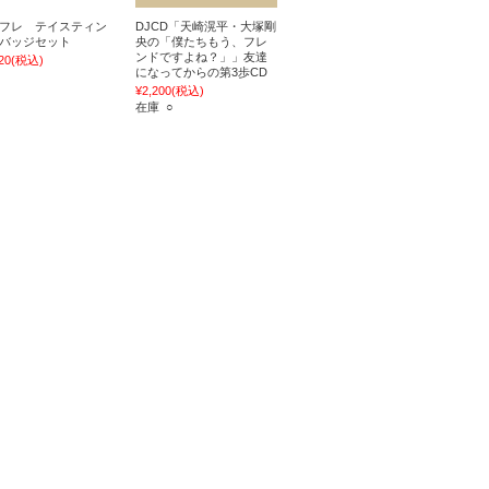
フレ テイスティン
DJCD「天崎滉平・大塚剛
バッジセット
央の「僕たちもう、フレ
ンドですよね？」」友達
20
(税込)
になってからの第3歩CD
¥2,200
(税込)
在庫 ○