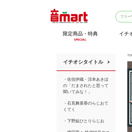
限定商品・特典
イチ
SPECIAL
TO
イチオシタイトル
・佐伯伊織・涼本あきほ
の「だまされたと思って
聞いてみな！」
・石見舞菜香のらじおて
くてく
・下野紘ひとりらじお