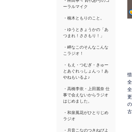
・稗田寧々 鈴代紗弓のコ
ーラルマイク
・楠木ともりのこと。
・ゆうときょうかの「あ
つまれ！ささもり！」
・岬なこのそんなこんな
こラジオ！
・もえ・つむぎ・きゅー
とあぐれっしょんっ！あ
惜
やねもいるよ♪
全
・高橋李依・上田麗奈 仕
全
事で会えないからラジオ
更
はじめました。
の
古
・和泉風花がひとりじめ
ラジオ
・月音こなのつきねびよ