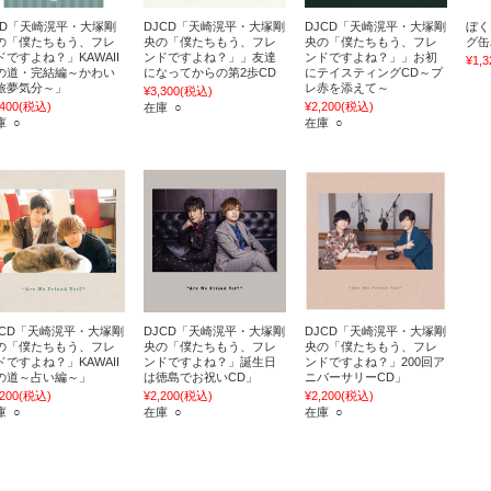
VD「天崎滉平・大塚剛
DJCD「天崎滉平・大塚剛
DJCD「天崎滉平・大塚剛
ぼく
の「僕たちもう、フレ
央の「僕たちもう、フレ
央の「僕たちもう、フレ
グ缶
ドですよね？」KAWAII
ンドですよね？」」友達
ンドですよね？」」お初
¥1,3
の道・完結編～かわい
になってからの第2歩CD
にテイスティングCD～プ
旅夢気分～」
レ赤を添えて～
¥3,300
(税込)
,400
(税込)
¥2,200
(税込)
在庫 ○
庫 ○
在庫 ○
JCD「天崎滉平・大塚剛
DJCD「天崎滉平・大塚剛
DJCD「天崎滉平・大塚剛
の「僕たちもう、フレ
央の「僕たちもう、フレ
央の「僕たちもう、フレ
ドですよね？」KAWAII
ンドですよね？」誕生日
ンドですよね？」200回ア
の道～占い編～」
は徳島でお祝いCD」
ニバーサリーCD」
,200
(税込)
¥2,200
(税込)
¥2,200
(税込)
庫 ○
在庫 ○
在庫 ○