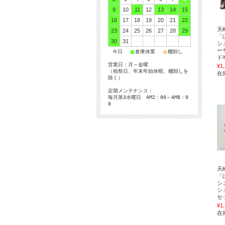
9
10
11
12
13
14
15
16
17
18
19
20
21
22
天
23
24
25
26
27
28
29
「
30
31
シ
ー
■
■
■
今日
倉庫休業
棚卸し
ド
営業日：月～金曜
¥1
（祝祭日、年末年始休暇、棚卸しを
在庫
除く）
定期メンテナンス：
毎月第3水曜日 AM2：00～AM8：0
0
天
「
シ
シ
セ
¥1
在庫