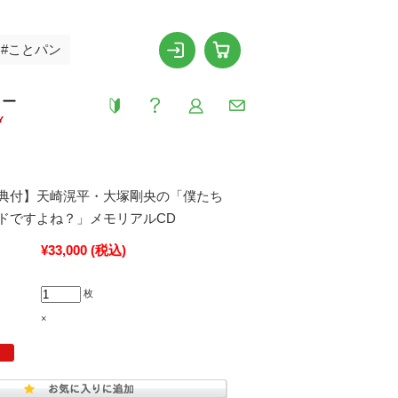
#ことパン
リー
Y
典付】天崎滉平・大塚剛央の「僕たち
ドですよね？」メモリアルCD
¥33,000
(税込)
枚
×