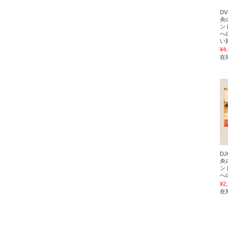
D
央
ン
へ
い
¥4
在
D
央
ン
へ
¥2
在