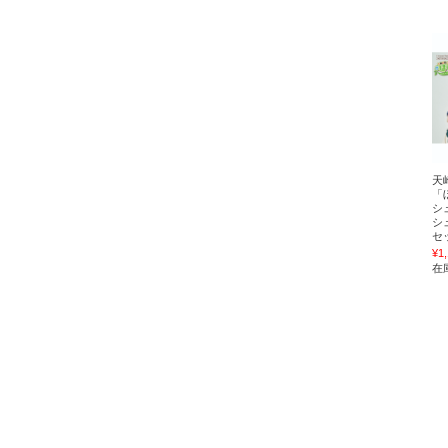
天
「
シ
シ
セ
¥1
在