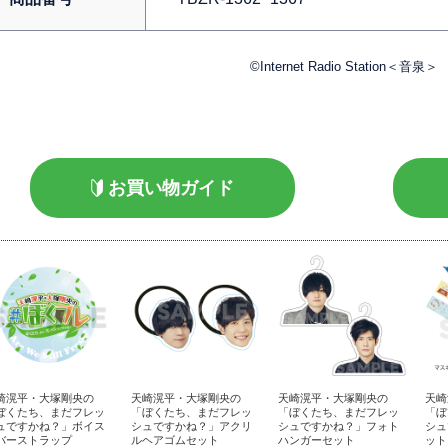
©Internet Radio Station＜音泉＞
お買い物ガイド
崎滉平・大塚剛央の
天崎滉平・大塚剛央の
天崎滉平・大塚剛央の
天崎
ぼくたち、まだフレッ
「ぼくたち、まだフレッ
「ぼくたち、まだフレッ
「ぼ
ュですかね？」ボイス
シュですかね？」アクリ
シュですかね？」フォト
シュ
バーストラップ
ルヘアゴムセット
ハンガーセット
ット