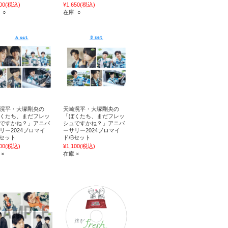
00
(税込)
¥1,650
(税込)
 ○
在庫 ○
滉平・大塚剛央の
天崎滉平・大塚剛央の
くたち、まだフレッ
「ぼくたち、まだフレッ
ですかね？」アニバ
シュですかね？」アニバ
リー2024ブロマイ
ーサリー2024ブロマイ
Aセット
ド/Bセット
00
(税込)
¥1,100
(税込)
 ×
在庫 ×