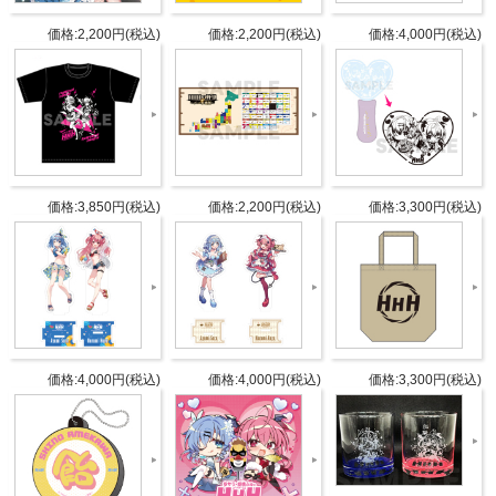
DETAIL
価格:2,200円(税込)
価格:2,200円(税込)
価格:4,000円(税込)
発売日
2025年1月11日(土）
形状：丸型
サイズ：Φ63 x D10mm
パーツ：ボールチェーン付
仕様
材質：PVCほか
価格:3,850円(税込)
価格:2,200円(税込)
価格:3,300円(税込)
ランダム再生
電池寿命：約2年※電池入れ替え不可
タブリエ・コミュニケーションズ株
発売元
式会社
価格:4,000円(税込)
価格:4,000円(税込)
価格:3,300円(税込)
タブリエ・コミュニケーションズ株
販売元
式会社
JANコ
4582778181700
ード