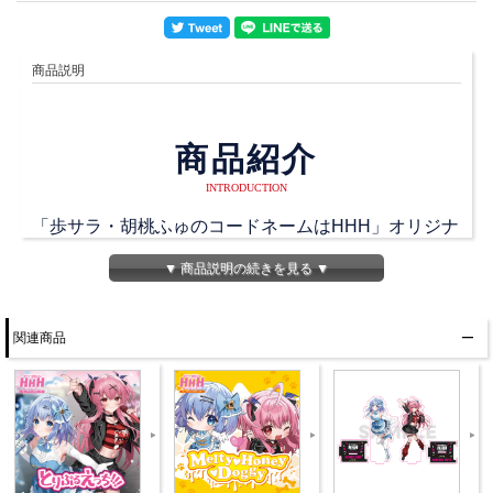
商品説明
商品紹介
INTRODUCTION
「歩サラ・胡桃ふゅのコードネームはHHH」オリジナ
ルグッズ発売！
▼ 商品説明の続きを見る ▼
ボイスラバーストラップ第2弾！
今回もサラパイ、ふゅパイの迷言、金言が多数収録さ
関連商品
れます！
商品詳細