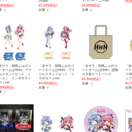
！！！
Doggy
メンバー・ニーver.
¥3,8
,200
(税込)
¥2,200
(税込)
¥4,000
(税込)
庫 ○
在庫 ○
在庫 ○
歩サラ・胡桃ふゅのコ
「歩サラ・胡桃ふゅのコ
「歩サラ・胡桃ふゅのコ
「歩
ドネームはHHH」アク
ードネームはHHH」アク
ードネームはHHH」謹製
ード
ルスタンドセット ミ
リルスタンドセット コ
ズタ袋トートバッグ
イS
ション：インポサラッ
ラボカフェver.
ップ
¥3,300
(税込)
ュver.
¥4,000
(税込)
¥2,7
在庫 △
,000
(税込)
在庫 ○
在庫
庫 △