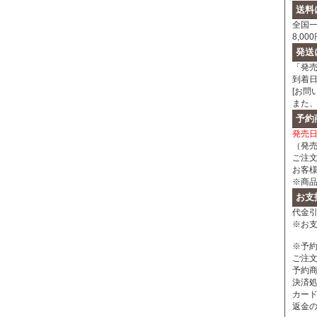
送料
全国一
8,0
発送
「発
到着
[お問
また
予約
発売
（発
ご注
お客
※商
お支
代金引
※お
※予
ご注
予約
決済
カー
返金