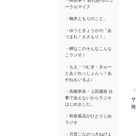
・稗田寧々 鈴代紗弓のコ
ーラルマイク
・楠木ともりのこと。
・ゆうときょうかの「あ
つまれ！ささもり！」
・岬なこのそんなこんな
こラジオ！
・もえ・つむぎ・きゅー
とあぐれっしょんっ！あ
やねもいるよ♪
「
・高橋李依・上田麗奈 仕
事で会えないからラジオ
サ
はじめました。
推
・和泉風花がひとりじめ
ラジオ
・月音こなのつきねびよ