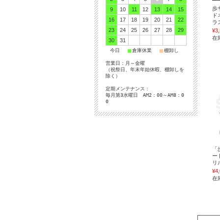
歩
9
10
11
12
13
14
15
ド
16
17
18
19
20
21
22
ラ
23
24
25
26
27
28
29
¥3
在
30
31
■
■
■
今日
倉庫休業
棚卸し
営業日：月～金曜
（祝祭日、年末年始休暇、棚卸しを
除く）
定期メンテナンス：
毎月第3水曜日 AM2：00～AM8：0
0
「
ー
リ
¥4
在