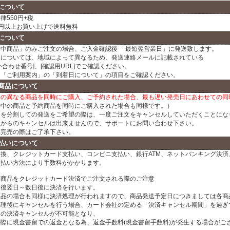
について
律550円+税
00円以上お買い上げで送料無料
について
売中商品」のみご注文の場合、ご入金確認後 「最短翌営業日」に発送致します。
日については、地域によって異なるため、発送連絡メールに記載されている
い合わせ番号]、[確認用URL]でご確認ください。
、「ご利用案内」の「到着日について」の項目をご確認ください。
商品について
日の異なる商品を同時にご購入、ご予約された場合、最も遅い発売日にあわせての同
売中の商品と予約商品を同時にご購入された場合も同様です。）
文を分割しての発送をご希望の際は、一度ご注文をキャンセルしていただくことにな
様からのキャンセルは出来ませんので、サポートにお問い合わせ下さい。
品完売の際はご了承下さい。
払いについて
換、クレジットカード支払い、コンビニ支払い、銀行ATM、ネットバンキング決済、
支払い方法により手数料がかかります。
約商品をクレジットカード決済でご注文される際のご注意
文後翌日～数日後に決済を行います。
商品の場合も同様に決済処理が行われますので、商品発送予定日につきましては各商
処理後にキャンセルを行う場合、カード会社の定める「決済キャンセル期間」を過ぎ
ドの決済キャンセルが不可能となり、
の際に現金書留での返金となる為、返金手数料(現金書留手数料)が発生する場合がご