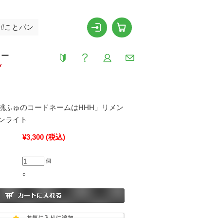
#ことパン
リー
Y
桃ふゅのコードネームはHHH」リメン
ンライト
¥3,300
(税込)
個
○