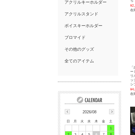
ち
アクリルキーホルダー
¥2
在
アクリルスタンド
ボイスキーホルダー
ブロマイド
その他のグッズ
全てのアイテム
「
ー
リ
ッ
シフ
¥4
在
2026/08
日
月
火
水
木
金
土
1
2
3
4
5
6
7
8