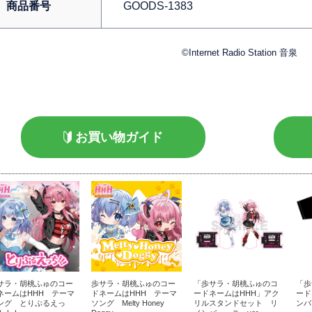
商品番号
GOODS-1383
©Internet Radio Station 音泉
お買い物ガイド
サラ・胡桃ふゅのコー
歩サラ・胡桃ふゅのコー
「歩サラ・胡桃ふゅのコ
「歩
ネームはHHH テーマ
ドネームはHHH テーマ
ードネームはHHH」アク
ード
ング とりぷるえっ
ソング Melty Honey
リルスタンドセット リ
ンバ