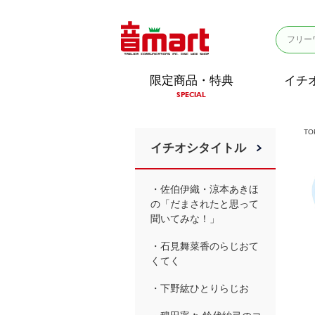
限定商品・特典
イチ
SPECIAL
TO
イチオシタイトル
・佐伯伊織・涼本あきほ
の「だまされたと思って
聞いてみな！」
・石見舞菜香のらじおて
くてく
・下野紘ひとりらじお