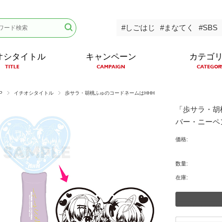
#しごはじ
#まなてく
#SBS
オシタイトル
キャンペーン
カテゴ
TITLE
CAMPAIGN
CATEGOR
P
イチオシタイトル
歩サラ・胡桃ふゅのコードネームはHHH
「歩サラ・胡
バー・ニーペ
価格:
数量:
在庫: