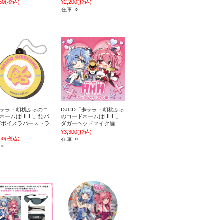
50
(税込)
¥2,200
(税込)
在庫 ○
サラ・胡桃ふゅのコ
DJCD「歩サラ・胡桃ふゅ
ネームはHHH」飴パ
のコードネームはHHH」
Eボイスラバーストラ
ダガーヘッドマイク編
¥3,300
(税込)
50
(税込)
在庫 ○
 ×