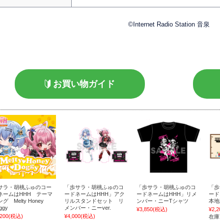
©Internet Radio Station 音泉
お買い物ガイド
サラ・胡桃ふゅのコー
「歩サラ・胡桃ふゅのコ
「歩サラ・胡桃ふゅのコ
「歩
ネームはHHH テーマ
ードネームはHHH」アク
ードネームはHHH」リメ
ード
グ Melty Honey
リルスタンドセット リ
ンバー・ニーTシャツ
本地
ggy
メンバー・ニーver.
¥3,850
(税込)
¥2,2
,200
(税込)
¥4,000
(税込)
在庫