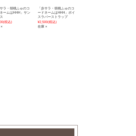
サラ・胡桃ふゅのコ
「歩サラ・胡桃ふゅのコ
ネームはHHH」サン
ードネームはHHH」ボイ
ス
スラバーストラップ
00
(税込)
¥2,500
(税込)
 ×
在庫 ×