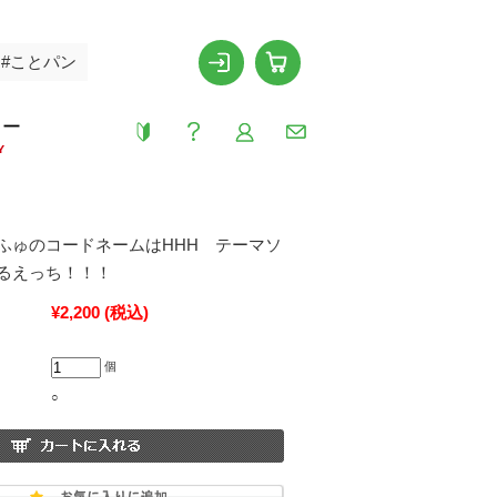
#ことパン
リー
Y
ふゅのコードネームはHHH テーマソ
るえっち！！！
¥2,200
(税込)
個
○