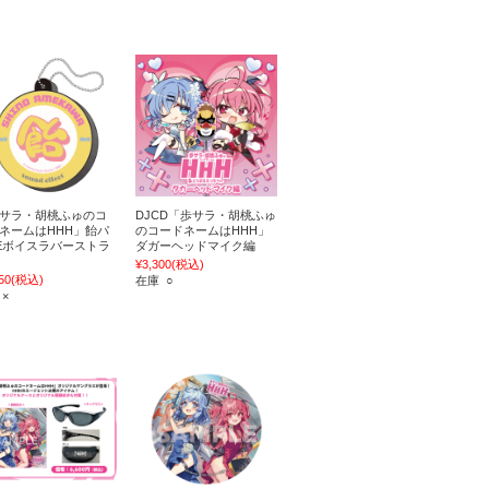
サラ・胡桃ふゅのコ
DJCD「歩サラ・胡桃ふゅ
ネームはHHH」飴パ
のコードネームはHHH」
Eボイスラバーストラ
ダガーヘッドマイク編
¥3,300
(税込)
50
(税込)
在庫 ○
 ×