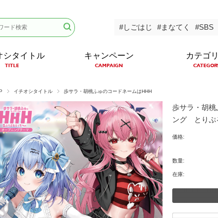
#しごはじ
#まなてく
#SBS
オシタイトル
キャンペーン
カテゴ
TITLE
CAMPAIGN
CATEGOR
P
イチオシタイトル
歩サラ・胡桃ふゅのコードネームはHHH
歩サラ・胡桃
ング とりぷ
価格:
数量:
在庫: