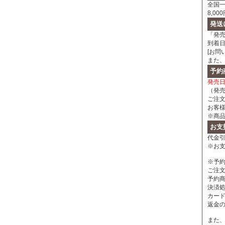
全国一
8,0
発送
「発
到着
[お問
また
予約
発売
（発
ご注
お客
※商
お支
代金引
※お
※予
ご注
予約
決済
カー
返金
また、