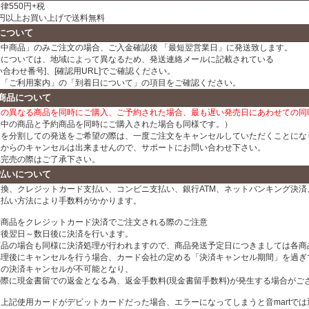
律550円+税
00円以上お買い上げで送料無料
について
売中商品」のみご注文の場合、ご入金確認後 「最短翌営業日」に発送致します。
日については、地域によって異なるため、発送連絡メールに記載されている
い合わせ番号]、[確認用URL]でご確認ください。
、「ご利用案内」の「到着日について」の項目をご確認ください。
商品について
日の異なる商品を同時にご購入、ご予約された場合、最も遅い発売日にあわせての同
売中の商品と予約商品を同時にご購入された場合も同様です。）
文を分割しての発送をご希望の際は、一度ご注文をキャンセルしていただくことにな
様からのキャンセルは出来ませんので、サポートにお問い合わせ下さい。
品完売の際はご了承下さい。
払いについて
換、クレジットカード支払い、コンビニ支払い、銀行ATM、ネットバンキング決済、
支払い方法により手数料がかかります。
約商品をクレジットカード決済でご注文される際のご注意
文後翌日～数日後に決済を行います。
商品の場合も同様に決済処理が行われますので、商品発送予定日につきましては各商
処理後にキャンセルを行う場合、カード会社の定める「決済キャンセル期間」を過ぎ
ドの決済キャンセルが不可能となり、
の際に現金書留での返金となる為、返金手数料(現金書留手数料)が発生する場合がご
上記使用カードがデビットカードだった場合、エラーになってしまうと音martで