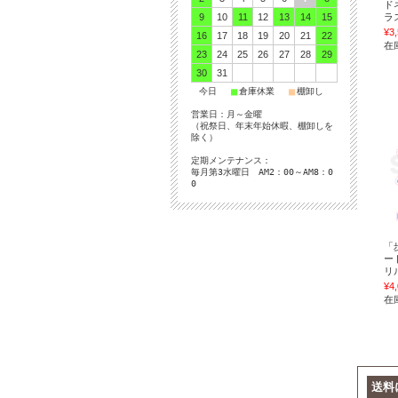
ド
9
10
11
12
13
14
15
ラ
¥3
16
17
18
19
20
21
22
在
23
24
25
26
27
28
29
30
31
■
■
■
今日
倉庫休業
棚卸し
営業日：月～金曜
（祝祭日、年末年始休暇、棚卸しを
除く）
定期メンテナンス：
毎月第3水曜日 AM2：00～AM8：0
0
「
ー
リ
¥4
在
送料