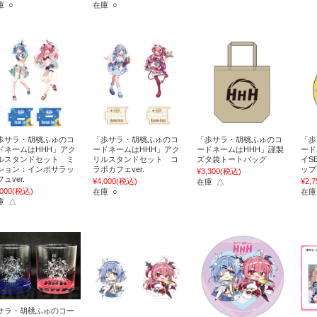
庫 ○
在庫 ○
歩サラ・胡桃ふゅのコ
「歩サラ・胡桃ふゅのコ
「歩サラ・胡桃ふゅのコ
「歩
ドネームはHHH」アク
ードネームはHHH」アク
ードネームはHHH」謹製
ード
ルスタンドセット ミ
リルスタンドセット コ
ズタ袋トートバッグ
イS
ション：インポサラッ
ラボカフェver.
ップ
¥3,300
(税込)
ュver.
¥4,000
(税込)
¥2,7
在庫 △
,000
(税込)
在庫 ○
在庫
庫 △
サラ・胡桃ふゅのコー