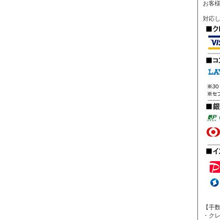
お客
対応
【手
・ク