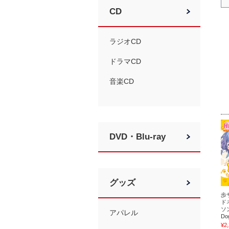
CD
ラジオCD
ドラマCD
音楽CD
DVD・Blu-ray
グッズ
歩
ド
ソン
アパレル
Do
¥2