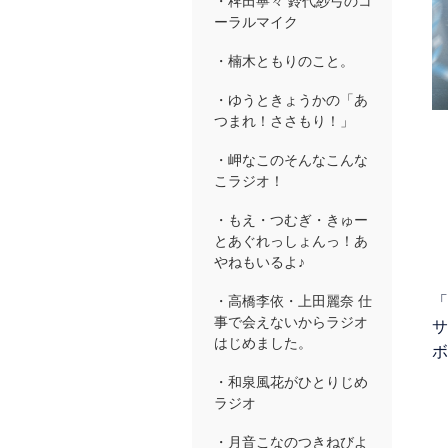
・稗田寧々 鈴代紗弓のコ
ーラルマイク
・楠木ともりのこと。
・ゆうときょうかの「あ
つまれ！ささもり！」
・岬なこのそんなこんな
こラジオ！
・もえ・つむぎ・きゅー
とあぐれっしょんっ！あ
やねもいるよ♪
「
・高橋李依・上田麗奈 仕
事で会えないからラジオ
サ
はじめました。
ボ
・和泉風花がひとりじめ
ラジオ
・月音こなのつきねびよ