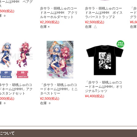
ネームはHHH ペアグ
ス
歩サラ・胡桃ふゅのコー
歩サラ・胡桃ふゅのコー
「歩
,500
(税込)
ドネームはHHH アクリ
ドネームはHHH ボイス
ード
庫 ○
ルキーホルダーセット
ラバーストラップ２
グラ
¥2,200
(税込)
¥2,500
(税込)
¥6,6
在庫 ×
在庫 △
在庫
「歩サラ・胡桃ふゅのコ
歩サラ・胡桃ふゅのコ
「歩サラ・胡桃ふゅのコ
ードネームはHHH」オリ
ドネームはHHH」アク
ードネームはHHH」ミニ
ジナルTシャツ
ルスタンドセット
タペストリー
¥4,400
(税込)
,000
(税込)
¥2,500
(税込)
庫 ○
在庫 ○
について