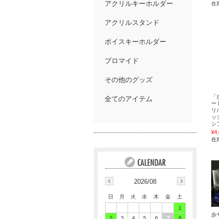
アクリルキーホルダー
在
アクリルスタンド
ボイスキーホルダー
ブロマイド
その他のグッズ
「
全てのアイテム
ー
リ
ッ
シフ
¥4
在
2026/08
日
月
火
水
木
金
土
1
歩
2
3
4
5
6
7
8